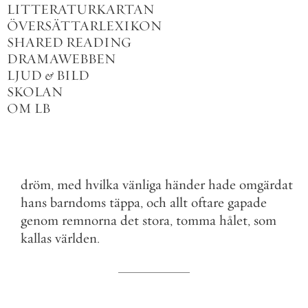
LITTERATURKARTAN
ÖVERSÄTTARLEXIKON
SHARED READING
DRAMAWEBBEN
LJUD
&
BILD
SKOLAN
OM LB
dröm
,
med
hvilka
vänliga
händer
hade
omgärdat
hans
barndoms
täppa
,
och
allt
oftare
gapade
genom
remnorna
det
stora
,
tomma
hålet
,
som
kallas
världen
.