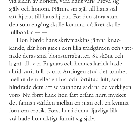
vid
sidan
av
honom
,
vara
hans
vän
?
Pröva
sig
själv
och
honom
.
Närma
sin
själ
till
hans
själ
,
sitt
hjärta
till
hans
hjärta
.
För
den
stora
stun
-
den
som
engång
skulle
komma
,
då
livet
skulle
fullbordas
—
—
Hon
hörde
hans
skrivmaskins
jämna
knac
-
kande
,
där
hon
gick
i
den
lilla
trädgården
och
vatt
-
nade
deras
små
blomsterrabatter
.
Så
skönt
och
lugnt
allt
var
.
Ragnars
och
hennes
kärlek
hade
alltid
varit
full
av
oro
.
Antingen
stod
det
tomhet
mellan
dem
eller
en
het
och
förtätad
luft
,
som
hindrade
dem
att
se
varandra
sådana
de
verkligen
voro
.
Nu
först
hade
hon
fått
erfara
huru
mycket
det
fanns
i
världen
mellan
en
man
och
en
kvinna
förutom
erotik
.
Först
här
i
denna
ljuvliga
lilla
vrå
hade
hon
riktigt
funnit
sig
själv
.