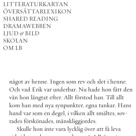
LITTERATURKARTAN
ÖVERSÄTTARLEXIKON
SHARED READING
DRAMAWEBBEN
LJUD
&
BILD
SKOLAN
OM LB
något
av
henne
.
Ingen
som
rev
och
slet
i
henne
.
Och
vad
Erik
var
underbar
.
Nu
hade
hon
fått
den
vän
hon
längtat
efter
.
Allt
förstod
han
.
Till
allt
kom
han
med
nya
synpunkter
,
egna
tankar
.
Hans
hand
var
som
en
degel
,
i
vilken
allt
smältes
,
sov
-
rades
förskönades
,
mänskliggjordes
.
Skulle
hon
inte
vara
lycklig
över
att
få
leva