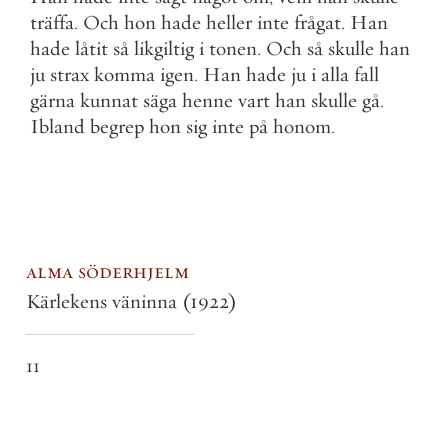
träffa
.
Och
hon
hade
heller
inte
frågat
.
Han
hade
låtit
så
likgiltig
i
tonen
.
Och
så
skulle
han
ju
strax
komma
igen
.
Han
hade
ju
i
alla
fall
gärna
kunnat
säga
henne
vart
han
skulle
gå
.
Ibland
begrep
hon
sig
inte
på
honom
.
alma söderhjelm
Kärlekens väninna
(1922)
11