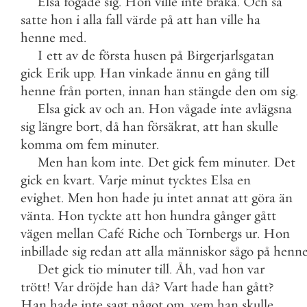
Elsa
fogade
sig
.
Hon
ville
inte
bråka
.
Och
så
satte
hon
i
alla
fall
värde
på
att
han
ville
ha
henne
med
.
I
ett
av
de
första
husen
på
Birgerjarlsgatan
gick
Erik
upp
.
Han
vinkade
ännu
en
gång
till
henne
från
porten
,
innan
han
stängde
den
om
sig
.
Elsa
gick
av
och
an
.
Hon
vågade
inte
avlägsna
sig
längre
bort
,
då
han
försäkrat
,
att
han
skulle
komma
om
fem
minuter
.
Men
han
kom
inte
.
Det
gick
fem
minuter
.
Det
gick
en
kvart
.
Varje
minut
tycktes
Elsa
en
evighet
.
Men
hon
hade
ju
intet
annat
att
göra
än
vänta
.
Hon
tyckte
att
hon
hundra
gånger
gått
vägen
mellan
Café
Riche
och
Tornbergs
ur
.
Hon
inbillade
sig
redan
att
alla
människor
sågo
på
henn
Det
gick
tio
minuter
till
.
Åh
,
vad
hon
var
trött
!
Var
dröjde
han
då
?
Vart
hade
han
gått
?
Han
hade
inte
sagt
något
om
,
vem
han
skulle