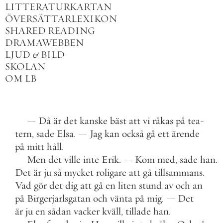
LITTERATURKARTAN
ÖVERSÄTTARLEXIKON
SHARED READING
DRAMAWEBBEN
LJUD
&
BILD
SKOLAN
OM LB
—
Då
är
det
kanske
bäst
att
vi
råkas
på
tea
-
tern
,
sade
Elsa
.
—
Jag
kan
också
gå
ett
ärende
på
mitt
håll
.
Men
det
ville
inte
Erik
.
—
Kom
med
,
sade
han
.
Det
är
ju
så
mycket
roligare
att
gå
tillsammans
.
Vad
gör
det
dig
att
gå
en
liten
stund
av
och
an
på
Birgerjarlsgatan
och
vänta
på
mig
.
—
Det
är
ju
en
sådan
vacker
kväll
,
tillade
han
.