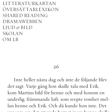
LITTERATURKARTAN
ÖVERSÄTTARLEXIKON
SHARED READING
DRAMAWEBBEN
LJUD
&
BILD
SKOLAN
OM LB
26
Inte
heller
nästa
dag
och
inte
de
följande
blev
det
sagt
.
Varje
gång
hon
skulle
tala
med
Erik
,
kom
Martins
bild
för
henne
och
med
honom
en
underlig
,
främmande
luft
,
som
svepte
tomhet
mel
-
lan
henne
och
Erik
.
Och
då
kunde
hon
inte
.
Det