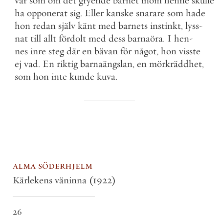
var
som
om
det
gryende
barnet
inom
henne
skulle
ha
opponerat
sig
.
Eller
kanske
snarare
som
hade
hon
redan
själv
känt
med
barnets
instinkt
,
lyss
-
nat
till
allt
fördolt
med
dess
barnaöra
.
I
hen
-
nes
inre
steg
där
en
bävan
för
något
,
hon
visste
ej
vad
.
En
riktig
barnaängslan
,
en
mörkräddhet
,
som
hon
inte
kunde
kuva
.
alma söderhjelm
Kärlekens väninna
(1922)
26