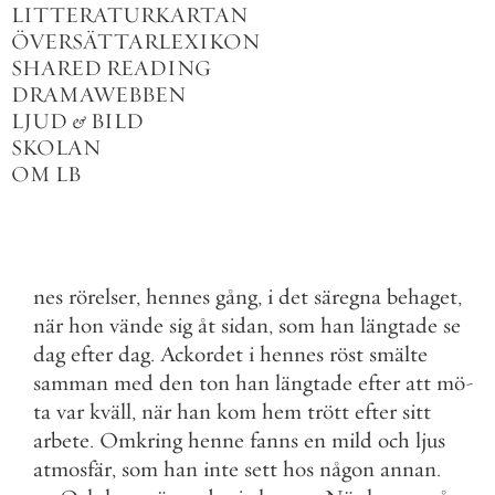
LITTERATURKARTAN
ÖVERSÄTTARLEXIKON
SHARED READING
DRAMAWEBBEN
LJUD
&
BILD
SKOLAN
OM LB
nes
rörelser
,
hennes
gång
,
i
det
säregna
behaget
,
när
hon
vände
sig
åt
sidan
,
som
han
längtade
se
dag
efter
dag
.
Ackordet
i
hennes
röst
smälte
samman
med
den
ton
han
längtade
efter
att
mö
-
ta
var
kväll
,
när
han
kom
hem
trött
efter
sitt
arbete
.
Omkring
henne
fanns
en
mild
och
ljus
atmosfär
,
som
han
inte
sett
hos
någon
annan
.