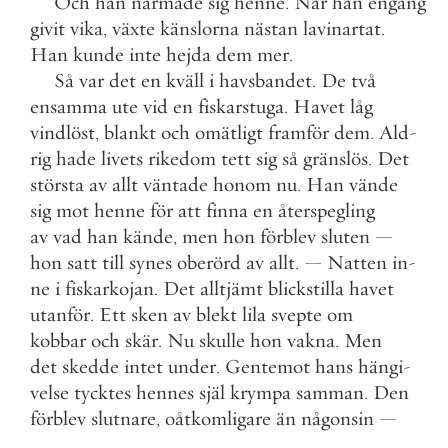
Och
han
närmade
sig
henne
.
När
han
engång
givit
vika
,
växte
känslorna
nästan
lavinartat
.
Han
kunde
inte
hejda
dem
mer
.
Så
var
det
en
kväll
i
havsbandet
.
De
två
ensamma
ute
vid
en
fiskarstuga
.
Havet
låg
vindlöst
,
blankt
och
omätligt
framför
dem
.
Ald
-
rig
hade
livets
rikedom
tett
sig
så
gränslös
.
Det
största
av
allt
väntade
honom
nu
.
Han
vände
sig
mot
henne
för
att
finna
en
återspegling
av
vad
han
kände
,
men
hon
förblev
sluten
—
hon
satt
till
synes
oberörd
av
allt
.
—
Natten
in
-
ne
i
fiskarkojan
.
Det
alltjämt
blickstilla
havet
utanför
.
Ett
sken
av
blekt
lila
svepte
om
kobbar
och
skär
.
Nu
skulle
hon
vakna
.
Men
det
skedde
intet
under
.
Gentemot
hans
hängi
-
velse
tycktes
hennes
själ
krympa
samman
.
Den
förblev
slutnare
,
oåtkomligare
än
någonsin
—