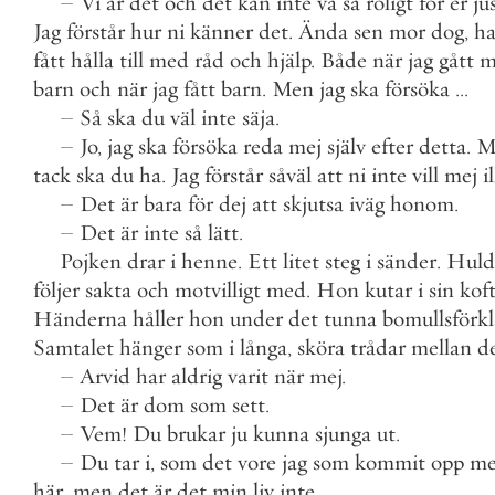
–
Vi
är
det
och
det
kan
inte
va
så
roligt
för
er
ju
Jag
förstår
hur
ni
känner
det
.
Ända
sen
mor
dog
,
ha
fått
hålla
till
med
råd
och
hjälp
.
Både
när
jag
gått
m
barn
och
när
jag
fått
barn
.
Men
jag
ska
försöka
.
.
.
–
Så
ska
du
väl
inte
säja
.
–
Jo
,
jag
ska
försöka
reda
mej
själv
efter
detta
.
M
tack
ska
du
ha
.
Jag
förstår
såväl
att
ni
inte
vill
mej
i
–
Det
är
bara
för
dej
att
skjutsa
iväg
honom
.
–
Det
är
inte
så
lätt
.
Pojken
drar
i
henne
.
Ett
litet
steg
i
sänder
.
Huld
följer
sakta
och
motvilligt
med
.
Hon
kutar
i
sin
kof
Händerna
håller
hon
under
det
tunna
bomullsförk
Samtalet
hänger
som
i
långa
,
sköra
trådar
mellan
d
–
Arvid
har
aldrig
varit
när
mej
.
–
Det
är
dom
som
sett
.
–
Vem
!
Du
brukar
ju
kunna
sjunga
ut
.
–
Du
tar
i
,
som
det
vore
jag
som
kommit
opp
m
här
,
men
det
är
det
min
liv
inte
.