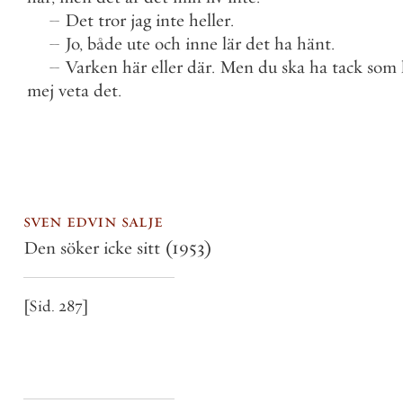
–
Det
tror
jag
inte
heller
.
–
Jo
,
både
ute
och
inne
lär
det
ha
hänt
.
–
Varken
här
eller
där
.
Men
du
ska
ha
tack
som
mej
veta
det
.
sven edvin salje
Den söker icke sitt
(1953)
[Sid. 287]