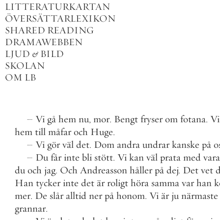
LITTERATURKARTAN
ÖVERSÄTTARLEXIKON
SHARED READING
DRAMAWEBBEN
LJUD
&
BILD
SKOLAN
OM LB
–
Vi
gå
hem
nu
,
mor
.
Bengt
fryser
om
fotana
.
Vi
hem
till
måfar
och
Huge
.
–
Vi
gör
väl
det
.
Dom
andra
undrar
kanske
på
o
–
Du
får
inte
bli
stött
.
Vi
kan
väl
prata
med
var
du
och
jag
.
Och
Andreasson
håller
på
dej
.
Det
vet
Han
tycker
inte
det
är
roligt
höra
samma
var
han
k
mer
.
De
slår
alltid
ner
på
honom
.
Vi
är
ju
närmaste
grannar
.