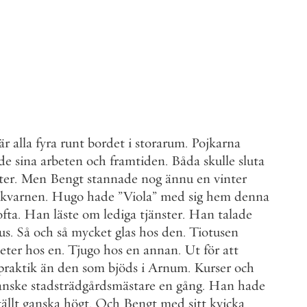
är
alla
fyra
runt
bordet
i
storarum
.
Pojkarna
de
sina
arbeten
och
framtiden
.
Båda
skulle
sluta
ter
.
Men
Bengt
stannade
nog
ännu
en
vinter
kvarnen
.
Hugo
hade
”
Viola
”
med
sig
hem
denna
ofta
.
Han
läste
om
lediga
tjänster
.
Han
talade
us
.
Så
och
så
mycket
glas
hos
den
.
Tiotusen
eter
hos
en
.
Tjugo
hos
en
annan
.
Ut
för
att
praktik
än
den
som
bjöds
i
Arnum
.
Kurser
och
nske
stadsträdgårdsmästare
en
gång
.
Han
hade
ällt
ganska
högt
.
Och
Bengt
med
sitt
kvicka