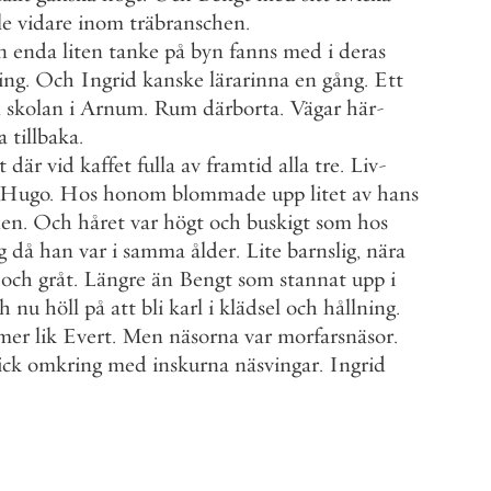
le
vidare
inom
träbranschen
.
n
enda
liten
tanke
på
byn
fanns
med
i
deras
ing
.
Och
Ingrid
kanske
lärarinna
en
gång
.
Ett
n
skolan
i
Arnum
.
Rum
därborta
.
Vägar
här
-
a
tillbaka
.
t
där
vid
kaffet
fulla
av
framtid
alla
tre
.
Liv
-
Hugo
.
Hos
honom
blommade
upp
litet
av
hans
en
.
Och
håret
var
högt
och
buskigt
som
hos
g
då
han
var
i
samma
ålder
.
Lite
barnslig
,
nära
och
gråt
.
Längre
än
Bengt
som
stannat
upp
i
ch
nu
höll
på
att
bli
karl
i
klädsel
och
hållning
.
mer
lik
Evert
.
Men
näsorna
var
morfarsnäsor
.
ick
omkring
med
inskurna
näsvingar
.
Ingrid