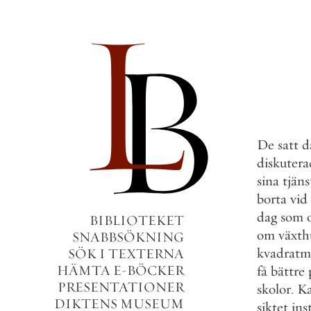
De
satt
d
diskutera
sina
tjäns
borta
vid
dag
som
BIBLIOTEKET
om
växth
SNABBSÖKNING
kvadratm
SÖK I TEXTERNA
HÄMTA E-BÖCKER
få
bättre
PRESENTATIONER
skolor
.
Ka
DIKTENS MUSEUM
siktet
inst