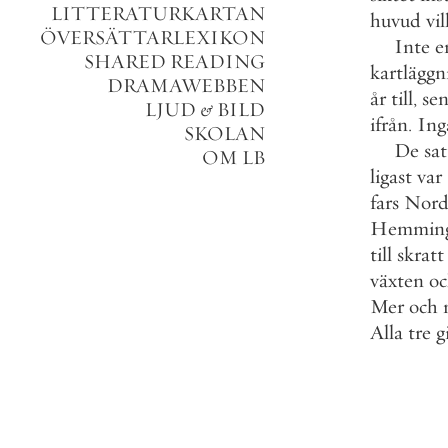
LITTERATURKARTAN
huvud
vil
ÖVERSÄTTARLEXIKON
Inte
e
SHARED READING
kartläggn
DRAMAWEBBEN
år
till
,
se
LJUD
&
BILD
ifrån
.
Ing
SKOLAN
De
sat
OM LB
ligast
var
fars
Nord
Hemmin
till
skratt
växten
o
Mer
och
Alla
tre
g