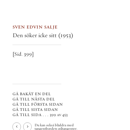
sven edvin salje
Den söker icke sitt
(1953)
[Sid. 399]
gå bakåt en del
gå till nästa del
gå till första sidan
gå till sista sidan
gå till sida . . .
399 av 453
Du kan också bläddra med
tangentbordets piltangenter.