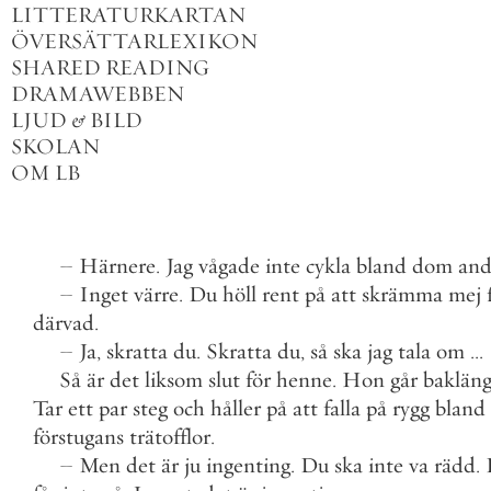
LITTERATURKARTAN
ÖVERSÄTTARLEXIKON
SHARED READING
DRAMAWEBBEN
LJUD
&
BILD
SKOLAN
OM LB
–
Härnere
.
Jag
vågade
inte
cykla
bland
dom
and
–
Inget
värre
.
Du
höll
rent
på
att
skrämma
mej
därvad
.
–
Ja
,
skratta
du
.
Skratta
du
,
så
ska
jag
tala
om
.
.
.
Så
är
det
liksom
slut
för
henne
.
Hon
går
bakläng
Tar
ett
par
steg
och
håller
på
att
falla
på
rygg
bland
förstugans
trätofflor
.
–
Men
det
är
ju
ingenting
.
Du
ska
inte
va
rädd
.