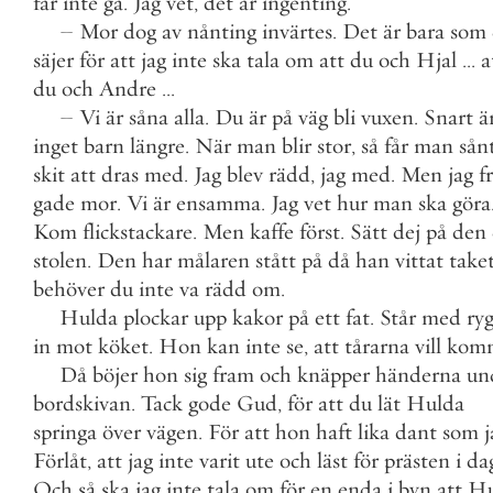
får
inte
gå
.
Jag
vet
,
det
är
ingenting
.
–
Mor
dog
av
nånting
invärtes
.
Det
är
bara
som
säjer
för
att
jag
inte
ska
tala
om
att
du
och
Hjal
.
.
.
a
du
och
Andre
.
.
.
–
Vi
är
såna
alla
.
Du
är
på
väg
bli
vuxen
.
Snart
ä
inget
barn
längre
.
När
man
blir
stor
,
så
får
man
sån
skit
att
dras
med
.
Jag
blev
rädd
,
jag
med
.
Men
jag
f
gade
mor
.
Vi
är
ensamma
.
Jag
vet
hur
man
ska
göra
Kom
flickstackare
.
Men
kaffe
först
.
Sätt
dej
på
den
stolen
.
Den
har
målaren
stått
på
då
han
vittat
take
behöver
du
inte
va
rädd
om
.
Hulda
plockar
upp
kakor
på
ett
fat
.
Står
med
ry
in
mot
köket
.
Hon
kan
inte
se
,
att
tårarna
vill
kom
Då
böjer
hon
sig
fram
och
knäpper
händerna
un
bordskivan
.
Tack
gode
Gud
,
för
att
du
lät
Hulda
springa
över
vägen
.
För
att
hon
haft
lika
dant
som
j
Förlåt
,
att
jag
inte
varit
ute
och
läst
för
prästen
i
da
Och
så
ska
jag
inte
tala
om
för
en
enda
i
byn
att
Hu