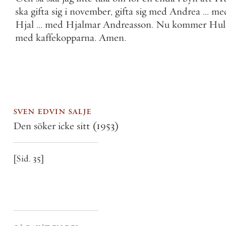
ska
gifta
sig
i
november
,
gifta
sig
med
Andrea
.
.
.
me
Hjal
.
.
.
med
Hjalmar
Andreasson
.
Nu
kommer
Hul
med
kaffekopparna
.
Amen
.
sven edvin salje
Den söker icke sitt
(1953)
[Sid. 35]