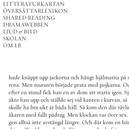
LITTERATURKARTAN
ÖVERSÄTTARLEXIKON
SHARED READING
DRAMAWEBBEN
LJUD
&
BILD
SKOLAN
OM LB
hade
knäppt
upp
jackorna
och
hängt
hjälmarna
på
rena
.
Men
muraren
började
prata
med
pojkarna
.
O
efter
en
stund
fick
han
en
av
dom
att
starta
igen
.
Sj
åkte
han
upp
och
ställde
sej
vid
kanten
i
kurvan
,
så
skulle
ha
bra
sikt
åt
båda
håll
.
Så
kom
den
där
tävli
åkaren
med
fullt
pådrag
.
Men
klockan
var
över
sex
.
gen
alltså
inte
avstängd
längre
.
Och
där
kom
en
hä