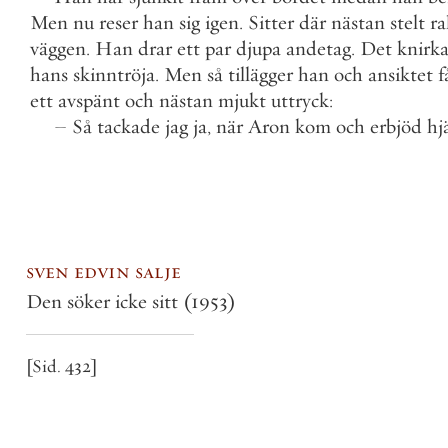
Men
nu
reser
han
sig
igen
.
Sitter
där
nästan
stelt
ra
väggen
.
Han
drar
ett
par
djupa
andetag
.
Det
knirka
hans
skinntröja
.
Men
så
tillägger
han
och
ansiktet
f
ett
avspänt
och
nästan
mjukt
uttryck
:
–
Så
tackade
jag
ja
,
när
Aron
kom
och
erbjöd
hj
sven edvin salje
Den söker icke sitt
(1953)
[Sid. 432]