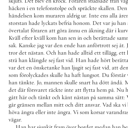
skjuts
.
Det
blev
en
krock
.
Föraren
studsade
från
va
häcken
i
en
telefonstolpe
och
spräckte
skallen
.
Den
händelsen
kom
muraren
aldrig
ur
.
Inte
ens
alla
åre
storstan
hade
lyckats
befria
honom
.
Det
var
ju
han
övertalat
föraren
att
göra
ännu
en
åkning
där
i
kur
Kväll
efter
kväll
kom
han
sen
in
och
berättade
sam
sak
.
Kanske
jag
var
den
ende
han
anförtrott
sej
åt
.
tror
det
nästan
.
Och
han
hade
alltid
ett
tillägg
,
ett
strå
han
klängde
sej
fast
vid
.
Han
hade
hört
berätt
var
det
en
önsketanke
han
ljugit
sej
fast
vid
,
att
de
som
förolyckades
skulle
ha
haft
lungsot
.
Du
förstår
han
tänkte
.
Jo
,
mannen
skulle
snart
ha
dött
ändå
.
det
där
försvaret
räckte
inte
att
flytta
hem
på
.
Nu
h
gått
här
och
tänkt
och
känt
nästan
på
samma
sätt
:
går
gränsen
mellan
mitt
och
ditt
ansvar
.
Vad
ska
vi
höva
ångra
eller
inte
ångra
.
Vi
som
korsar
varandra
vägar
.
Han
har
sjunkit
fram
över
bordet
medan
han
be