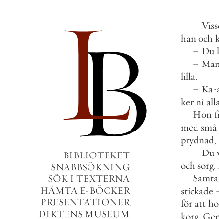
–
Viss
han
och
–
Du
–
Ma
lilla
.
–
Ka
-
ker
ni
all
Hon
f
med
små
prydnad
,
–
Du
BIBLIOTEKET
och
sorg
.
SNABBSÖKNING
Samta
SÖK I TEXTERNA
HÄMTA E-BÖCKER
stickade
PRESENTATIONER
för
att
ho
DIKTENS MUSEUM
korg
.
Ger