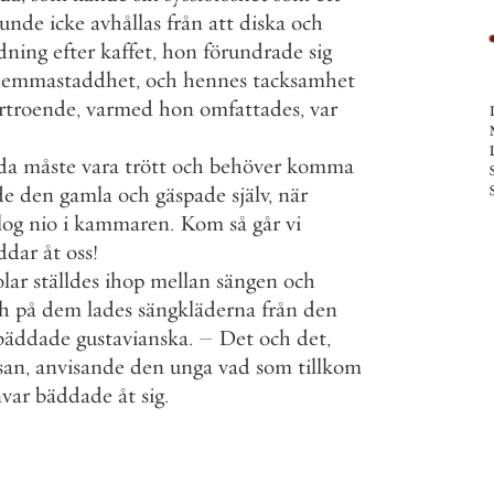
unde
icke
avhållas
från
att
diska
och
dning
efter
kaffet
,
hon
förundrade
sig
hemmastaddhet
,
och
hennes
tacksamhet
rtroende
,
varmed
hon
omfattades
,
var
da
måste
vara
trött
och
behöver
komma
de
den
gamla
och
gäspade
själv
,
när
log
nio
i
kammaren
.
Kom
så
går
vi
ddar
åt
oss
!
olar
ställdes
ihop
mellan
sängen
och
h
på
dem
lades
sängkläderna
från
den
bäddade
gustavianska
.
–
Det
och
det
,
san
,
anvisande
den
unga
vad
som
tillkom
var
bäddade
åt
sig
.