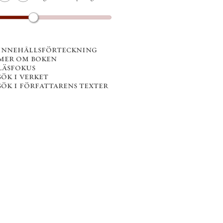
innehållsförteckning
mer om boken
läsfokus
sök i verket
sök i författarens texter