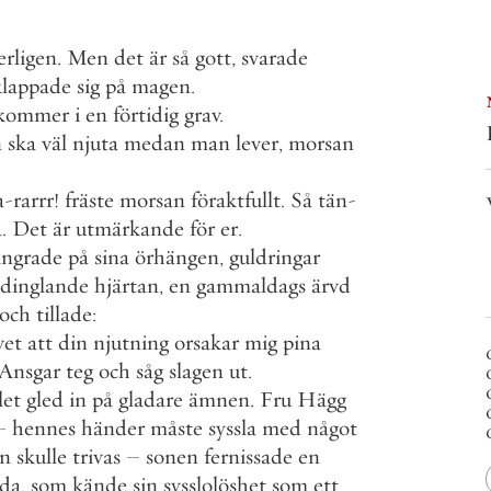
erligen
.
Men
det
är
så
gott
,
svarade
klappade
sig
på
magen
.
kommer
i
en
förtidig
grav
.
n
ska
väl
njuta
medan
man
lever
,
morsan
a
-
rarrr
!
fräste
morsan
föraktfullt
.
Så
tän
-
a
.
Det
är
utmärkande
för
er
.
ingrade
på
sina
örhängen
,
guldringar
dinglande
hjärtan
,
en
gammaldags
ärvd
och
tillade
:
vet
att
din
njutning
orsakar
mig
pina
Ansgar
teg
och
såg
slagen
ut
.
let
gled
in
på
gladare
ämnen
.
Fru
Hägg
–
hennes
händer
måste
syssla
med
något
n
skulle
trivas
–
sonen
fernissade
en
da
,
som
kände
sin
sysslolöshet
som
ett