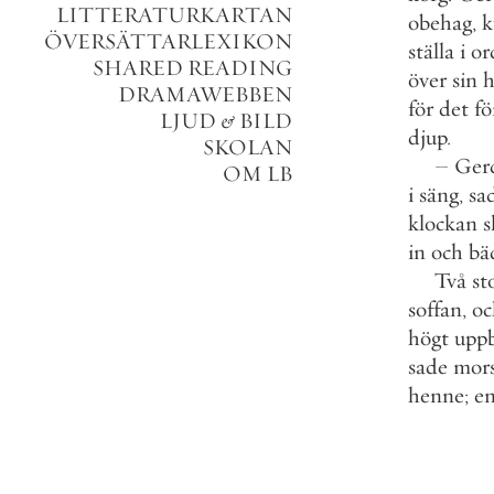
LITTERATURKARTAN
obehag
,
k
ÖVERSÄTTARLEXIKON
ställa
i
or
SHARED READING
över
sin
DRAMAWEBBEN
för
det
fö
LJUD
&
BILD
djup
.
SKOLAN
–
Ger
OM LB
i
säng
,
sa
klockan
s
in
och
bä
Två
st
soffan
,
oc
högt
upp
sade
mor
henne
;
en