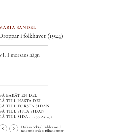
maria sandel
Droppar i folkhavet
(1924)
VI. I morsans hägn
gå bakåt en del
gå till nästa del
gå till första sidan
gå till sista sidan
gå till sida . . .
77 av 251
Du kan också bläddra med
tangentbordets piltangenter.