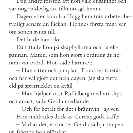
Den
andre
förstod
att
hon
ville
ensamhet
och
var
nog
ridderlig
att
tillmötesgå
henne
.
–
Dagen
efter
kom
fru
Hägg
hem
från
arbetet
be
-
tydligt
senare
än
flickan
.
Hennes
första
fråga
var
om
sonen
synts
till
.
Det
hade
han
icke
.
Då
tittade
hon
på
skåphyllorna
och
i
stek
-
pannan
.
Maten
,
som
hon
gjort
i
ordning
åt
ho
-
nom
var
orörd
.
Hon
sade
harmset
:
–
Han
sitter
och
pimplar
i
Paradiset
förstås
och
har
väl
gjort
det
hela
dagen
.
Jag
ska
tutta
eld
på
spritrucklet
en
kväll
.
–
Han
hjälper
visst
Ruffelberg
med
att
slipa
och
annat
,
sade
Gerda
medlande
.
–
Och
får
betalt
för
det
i
brännvin
,
jag
vet
.
Hon
mildrades
dock
av
Gerdas
goda
kaffe
:
–
Vad
är
det
,
varför
ser
Gerda
så
hjärtnupen
ut
,
frågade
hon
plötsligt
.