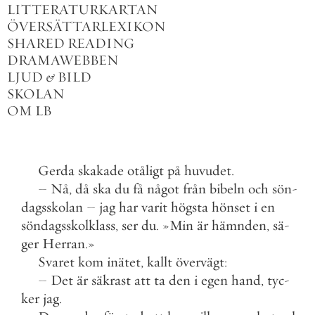
LITTERATURKARTAN
ÖVERSÄTTARLEXIKON
SHARED READING
DRAMAWEBBEN
LJUD
&
BILD
SKOLAN
OM LB
Gerda
skakade
otåligt
på
huvudet
.
–
Nå
,
då
ska
du
få
något
från
bibeln
och
sön
-
dagsskolan
–
jag
har
varit
högsta
hönset
i
en
söndagsskolklass
,
ser
du
.
»
Min
är
hämnden
,
sä
-
ger
Herran
.
»
Svaret
kom
inätet
,
kallt
övervägt
:
–
Det
är
säkrast
att
ta
den
i
egen
hand
,
tyc
-
ker
jag
.