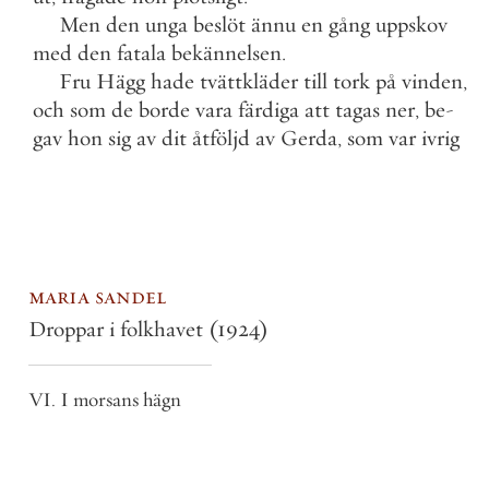
Men
den
unga
beslöt
ännu
en
gång
uppskov
med
den
fatala
bekännelsen
.
Fru
Hägg
hade
tvättkläder
till
tork
på
vinden
,
och
som
de
borde
vara
färdiga
att
tagas
ner
,
be
-
gav
hon
sig
av
dit
åtföljd
av
Gerda
,
som
var
ivrig
maria sandel
Droppar i folkhavet
(1924)
VI. I morsans hägn