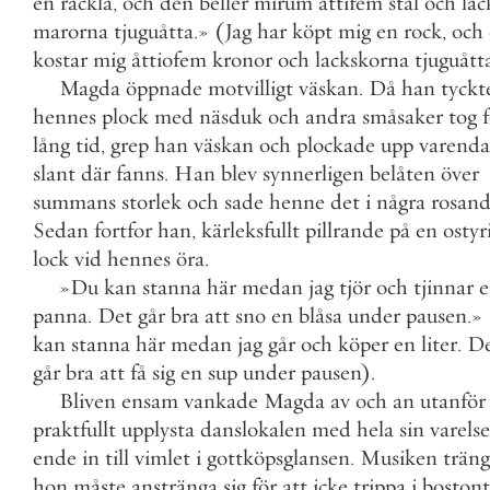
en
räckla
,
och
den
beller
mirum
åttifem
stål
och
lac
marorna
tjuguåtta
.
»
(
Jag
har
köpt
mig
en
rock
,
och
kostar
mig
åttiofem
kronor
och
lackskorna
tjuguått
Magda
öppnade
motvilligt
väskan
.
Då
han
tyckt
hennes
plock
med
näsduk
och
andra
småsaker
tog
lång
tid
,
grep
han
väskan
och
plockade
upp
varenda
slant
där
fanns
.
Han
blev
synnerligen
belåten
över
summans
storlek
och
sade
henne
det
i
några
rosan
Sedan
fortfor
han
,
kärleksfullt
pillrande
på
en
ostyr
lock
vid
hennes
öra
.
»
Du
kan
stanna
här
medan
jag
tjör
och
tjinnar
e
panna
.
Det
går
bra
att
sno
en
blåsa
under
pausen
.
»
kan
stanna
här
medan
jag
går
och
köper
en
liter
.
D
går
bra
att
få
sig
en
sup
under
pausen
)
.
Bliven
ensam
vankade
Magda
av
och
an
utanför
praktfullt
upplysta
danslokalen
med
hela
sin
varelse
ende
in
till
vimlet
i
gottköpsglansen
.
Musiken
trän
hon
måste
anstränga
sig
för
att
icke
trippa
i
bostont