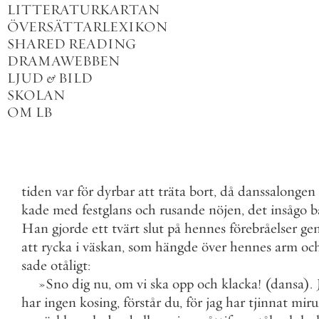
LITTERATURKARTAN
ÖVERSÄTTARLEXIKON
SHARED READING
DRAMAWEBBEN
LJUD
&
BILD
SKOLAN
OM LB
tiden
var
för
dyrbar
att
träta
bort
,
då
danssalongen
kade
med
festglans
och
rusande
nöjen
,
det
insågo
b
Han
gjorde
ett
tvärt
slut
på
hennes
förebråelser
ge
att
rycka
i
väskan
,
som
hängde
över
hennes
arm
oc
sade
otåligt
:
»
Sno
dig
nu
,
om
vi
ska
opp
och
klacka
!
(
dansa
)
.
har
ingen
kosing
,
förstår
du
,
för
jag
har
tjinnat
mir