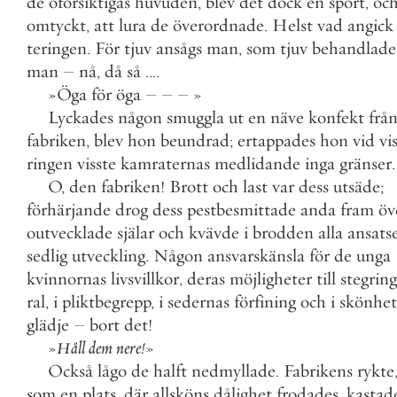
de
oförsiktigas
huvuden
,
blev
det
dock
en
sport
,
oc
omtyckt
,
att
lura
de
överordnade
.
Helst
vad
angick
teringen
.
För
tjuv
ansågs
man
,
som
tjuv
behandlade
man
–
nå
,
då
så
.
.
.
.
»
Öga
för
öga
–
–
–
»
Lyckades
någon
smuggla
ut
en
näve
konfekt
frå
fabriken
,
blev
hon
beundrad
;
ertappades
hon
vid
vi
ringen
visste
kamraternas
medlidande
inga
gränser
.
O
,
den
fabriken
!
Brott
och
last
var
dess
utsäde
;
förhärjande
drog
dess
pestbesmittade
anda
fram
öv
outvecklade
själar
och
kvävde
i
brodden
alla
ansats
sedlig
utveckling
.
Någon
ansvarskänsla
för
de
unga
kvinnornas
livsvillkor
,
deras
möjligheter
till
stegring
ral
,
i
pliktbegrepp
,
i
sedernas
förfining
och
i
skönhet
glädje
–
bort
det
!
»
Håll
dem
nere
!
»
Också
lågo
de
halft
nedmyllade
.
Fabrikens
rykte
som
en
plats
,
där
allsköns
dålighet
frodades
,
kastad