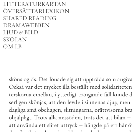
LITTERATURKARTAN
ÖVERSÄTTARLEXIKON
SHARED READING
DRAMAWEBBEN
LJUD
&
BILD
SKOLAN
OM LB
sköns
ogräs
.
Det
lönade
sig
att
uppträda
som
angiv
Också
var
det
mycket
illa
beställt
med
solidariteten
terskorna
emellan
,
i
ytterligt
trängande
fall
kunde
d
serligen
skönjas
,
att
den
levde
i
sinnenas
djup
,
men
dagliga
små
obehagen
,
slitningarna
,
orättvisorna
bra
ohjälpligt
.
Trots
alla
missöden
,
trots
det
att
bilan
–
att
använda
ett
slitet
uttryck
–
hängde
på
ett
hår
ö