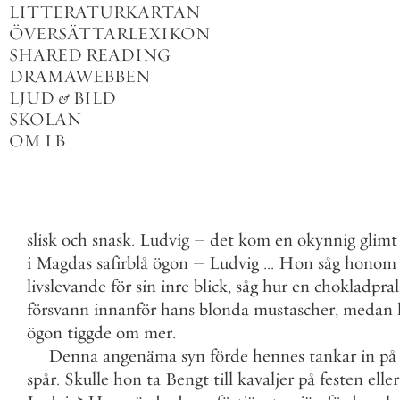
LITTERATURKARTAN
ÖVERSÄTTARLEXIKON
SHARED READING
DRAMAWEBBEN
LJUD
&
BILD
SKOLAN
OM LB
slisk
och
snask
.
Ludvig
–
det
kom
en
okynnig
glimt
i
Magdas
safirblå
ögon
–
Ludvig
.
.
.
Hon
såg
honom
livslevande
för
sin
inre
blick
,
såg
hur
en
chokladpral
försvann
innanför
hans
blonda
mustascher
,
medan
ögon
tiggde
om
mer
.
Denna
angenäma
syn
förde
hennes
tankar
in
på
spår
.
Skulle
hon
ta
Bengt
till
kavaljer
på
festen
eller