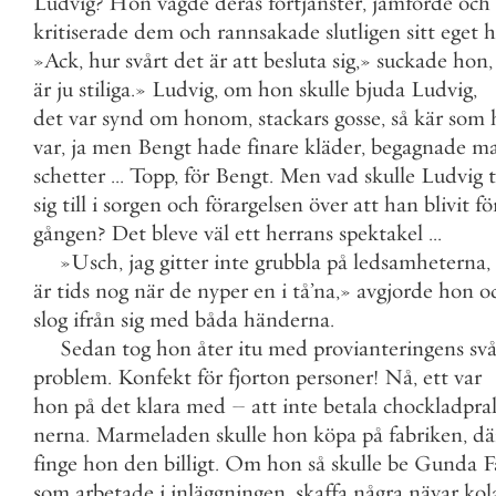
Ludvig
?
Hon
vägde
deras
förtjänster
,
jämförde
och
kritiserade
dem
och
rannsakade
slutligen
sitt
eget
h
»
Ack
,
hur
svårt
det
är
att
besluta
sig
,
»
suckade
hon
,
är
ju
stiliga
.
»
Ludvig
,
om
hon
skulle
bjuda
Ludvig
,
det
var
synd
om
honom
,
stackars
gosse
,
så
kär
som
var
,
ja
men
Bengt
hade
finare
kläder
,
begagnade
m
schetter
.
.
.
Topp
,
för
Bengt
.
Men
vad
skulle
Ludvig
sig
till
i
sorgen
och
förargelsen
över
att
han
blivit
fö
gången
?
Det
bleve
väl
ett
herrans
spektakel
.
.
.
»
Usch
,
jag
gitter
inte
grubbla
på
ledsamheterna
,
är
tids
nog
när
de
nyper
en
i
tå
’
na
,
»
avgjorde
hon
o
slog
ifrån
sig
med
båda
händerna
.
Sedan
tog
hon
åter
itu
med
provianteringens
svå
problem
.
Konfekt
för
fjorton
personer
!
Nå
,
ett
var
hon
på
det
klara
med
–
att
inte
betala
chockladpral
nerna
.
Marmeladen
skulle
hon
köpa
på
fabriken
,
dä
finge
hon
den
billigt
.
Om
hon
så
skulle
be
Gunda
F
som
arbetade
i
inläggningen
,
skaffa
några
nävar
kol