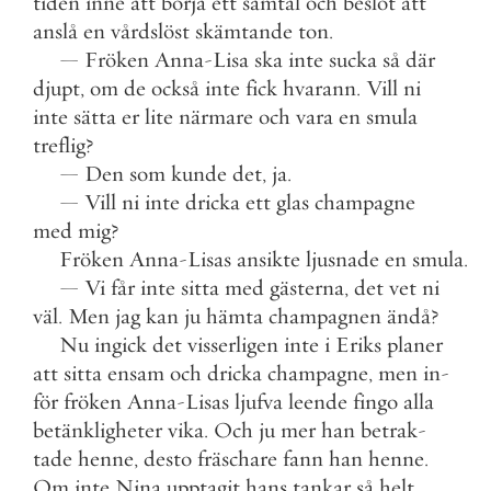
tiden
inne
att
börja
ett
samtal
och
beslöt
att
anslå
en
vårdslöst
skämtande
ton
.
—
Fröken
Anna
-
Lisa
ska
inte
sucka
så
där
djupt
,
om
de
också
inte
fick
hvarann
.
Vill
ni
inte
sätta
er
lite
närmare
och
vara
en
smula
treflig
?
—
Den
som
kunde
det
,
ja
.
—
Vill
ni
inte
dricka
ett
glas
champagne
med
mig
?
Fröken
Anna
-
Lisas
ansikte
ljusnade
en
smula
.
—
Vi
får
inte
sitta
med
gästerna
,
det
vet
ni
väl
.
Men
jag
kan
ju
hämta
champagnen
ändå
?
Nu
ingick
det
visserligen
inte
i
Eriks
planer
att
sitta
ensam
och
dricka
champagne
,
men
in
-
för
fröken
Anna
-
Lisas
ljufva
leende
fingo
alla
betänkligheter
vika
.
Och
ju
mer
han
betrak
-
tade
henne
,
desto
fräschare
fann
han
henne
.
Om
inte
Nina
upptagit
hans
tankar
så
helt