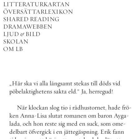
LITTERATURKARTAN
ÖVERSÄTTARLEXIKON
SHARED READING
DRAMAWEBBEN
LJUD
&
BILD
SKOLAN
OM LB
„
Här
ska
vi
alla
långsamt
stekas
till
döds
vid
pöbelaktighetens
sakta
eld
.
“
Ja
,
herregud
!
När
klockan
slog
tio
i
rådhustornet
,
hade
frö
-
ken
Anna
-
Lisa
slutat
romanen
om
baron
Ayga
-
lada
,
och
hon
reste
sig
med
en
suck
,
som
ome
-
delbart
öfvergick
i
en
jättegäspning
.
Erik
fann