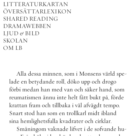
LITTERATURKARTAN
ÖVERSÄTTARLEXIKON
SHARED READING
DRAMAWEBBEN
LJUD
&
BILD
SKOLAN
OM LB
Alla
dessa
minnen
,
som
i
Monsens
värld
spe
-
lade
en
betydande
roll
,
döko
upp
och
drogo
förbi
medan
han
med
van
och
säker
hand
,
som
reumatismen
ännu
inte
helt
fått
bukt
på
,
förde
krattan
fram
och
tillbaka
i
väl
afvägdt
tempo
.
Snart
stod
han
som
en
trollkarl
midt
ibland
sina
hemlighetsfulla
kvadrater
och
cirklar
.
Småningom
vaknade
lifvet
i
de
sofvande
hu
-