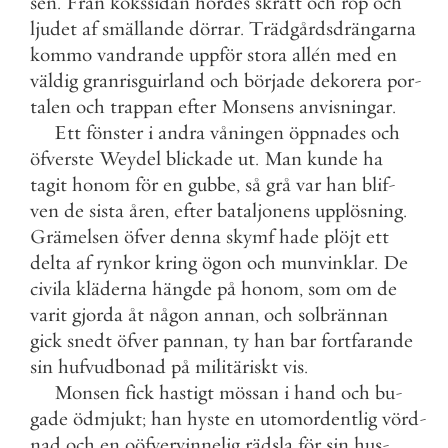
sen
.
Från
kökssidan
hördes
skratt
och
rop
och
ljudet
af
smällande
dörrar
.
Trädgårdsdrängarna
kommo
vandrande
uppför
stora
allén
med
en
väldig
granrisguirland
och
började
dekorera
por
-
talen
och
trappan
efter
Monsens
anvisningar
.
Ett
fönster
i
andra
våningen
öppnades
och
öfverste
Weydel
blickade
ut
.
Man
kunde
ha
tagit
honom
för
en
gubbe
,
så
grå
var
han
blif
-
ven
de
sista
åren
,
efter
bataljonens
upplösning
.
Grämelsen
öfver
denna
skymf
hade
plöjt
ett
delta
af
rynkor
kring
ögon
och
munvinklar
.
De
civila
kläderna
hängde
på
honom
,
som
om
de
varit
gjorda
åt
någon
annan
,
och
solbrännan
gick
snedt
öfver
pannan
,
ty
han
bar
fortfarande
sin
hufvudbonad
på
militäriskt
vis
.
Monsen
fick
hastigt
mössan
i
hand
och
bu
-
gade
ödmjukt
;
han
hyste
en
utomordentlig
vörd
-
nad
och
en
oöfvervinnelig
rädsla
för
sin
hus
-