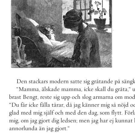
Den
stackars
modern
satte
sig
gråtande
på
säng
“
Mamma
,
älskade
mamma
,
icke
skall
du
gråta
,
“
u
brast
Bengt
,
reste
sig
upp
och
slog
armarna
om
mod
“
Du
får
icke
fälla
tårar
,
då
jag
känner
mig
så
nöjd
o
glad
med
mig
själf
och
med
den
dag
,
som
flytt
.
Förl
mig
,
om
jag
gjort
dig
ledsen
;
men
jag
har
ej
kunnat
annorlunda
än
jag
gjort
.
“