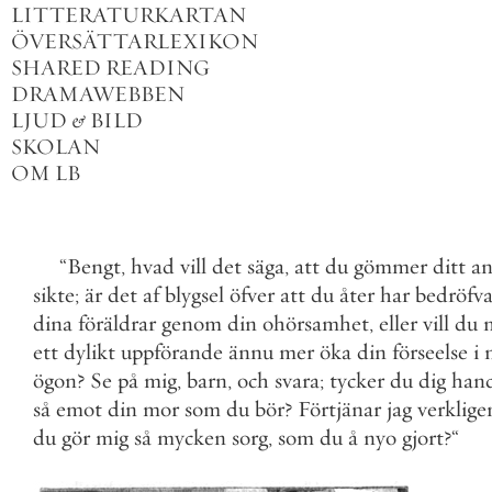
LITTERATURKARTAN
ÖVERSÄTTARLEXIKON
SHARED READING
DRAMAWEBBEN
LJUD
&
BILD
SKOLAN
OM LB
“
Bengt
,
hvad
vill
det
säga
,
att
du
gömmer
ditt
a
sikte
;
är
det
af
blygsel
öfver
att
du
åter
har
bedröfva
dina
föräldrar
genom
din
ohörsamhet
,
eller
vill
du
ett
dylikt
uppförande
ännu
mer
öka
din
förseelse
i
ögon
?
Se
på
mig
,
barn
,
och
svara
;
tycker
du
dig
han
så
emot
din
mor
som
du
bör
?
Förtjänar
jag
verklige
du
gör
mig
så
mycken
sorg
,
som
du
å
nyo
gjort
?
“