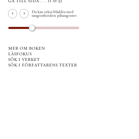
gå till sida . . .
11 av 32
Du kan också bläddra med
tangentbordets piltangenter.
mer om boken
läsfokus
sök i verket
sök i författarens texter