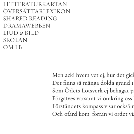
LITTERATURKARTAN
ÖVERSÄTTARLEXIKON
SHARED READING
DRAMAWEBBEN
LJUD
&
BILD
SKOLAN
OM LB
Men
ack
!
hvem
vet
ej
,
hur
det
gic
Det
finns
så
många
dolda
grund
i
Som
Ödets
Lotsverk
ej
behagat
p
Förgäfves
varsamt
vi
omkring
oss
Förståndets
kompass
visar
också
Och
ofärd
kom
,
förrän
vi
ordet
vi