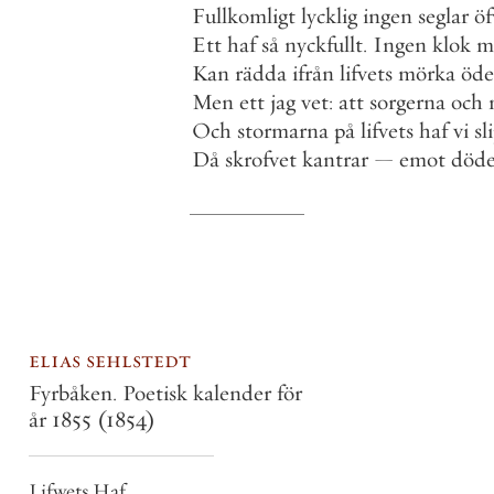
Fullkomligt
lycklig
ingen
seglar
öf
Ett
haf
så
nyckfullt
.
Ingen
klok
m
Kan
rädda
ifrån
lifvets
mörka
öd
Men
ett
jag
vet
:
att
sorgerna
och
Och
stormarna
på
lifvets
haf
vi
sl
Då
skrofvet
kantrar
—
emot
död
elias sehlstedt
Fyrbåken. Poetisk kalender för
år 1855
(1854)
Lifwets Haf