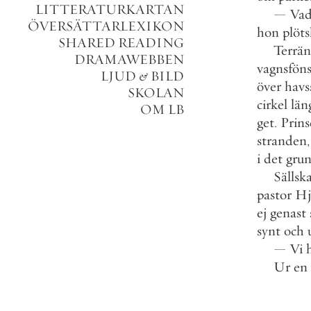
LITTERATURKARTAN
—
Va
ÖVERSÄTTARLEXIKON
hon
plöts
SHARED READING
Terrä
DRAMAWEBBEN
vagnsföns
LJUD
&
BILD
över
havs
SKOLAN
cirkel
län
OM LB
get
.
Prins
stranden
,
i
det
gru
Sällsk
pastor
Hj
ej
genast
synt
och
—
Vi
Ur
en