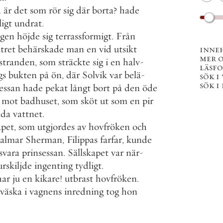
d
är
det
som
rör
sig
där
borta
?
hade
ligt
undrat
.
ngen
höjde
sig
terrassformigt
.
Från
tret
behärskade
man
en
vid
utsikt
inne
mer 
stranden
,
som
sträckte
sig
i
en
halv
-
läsf
gs
bukten
på
ön
,
där
Solvik
var
belä
-
sök i
sök i
essan
hade
pekat
långt
bort
på
den
öde
mot
badhuset
,
som
sköt
ut
som
en
pir
nda
vattnet
.
apet
,
som
utgjordes
av
hovfröken
och
almar
Sherman
,
Filippas
farfar
,
kunde
svara
prinsessan
.
Sällskapet
var
när
-
urskiljde
ingenting
tydligt
.
har
ju
en
kikare
!
utbrast
hovfröken
.
väska
i
vagnens
inredning
tog
hon