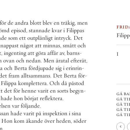
för
de
andra
blott
blev
en
tråkig
,
men
frid
lömd
episod
,
stannade
kvar
i
Filippas
Filip
nde
som
ett
outplånligt
intryck
.
Det
knappast
något
att
minnas
,
smått
och
t
,
ingenting
att
göra
affär
av
,
barns
-
I
n
ovan
och
nedan
.
Men
åratal
efteråt
,
pa
och
Berta
fördjupade
sig
i
erinrin
-
det
fram
alltsammans
.
Det
Berta
för
-
Filippa
komplettera
.
Och
då
påstod
tt
det
för
henne
varit
en
sorts
begyn
-
gå ba
hade
hon
börjat
reflektera
.
gå ti
gå ti
lsen
var
följande
.
gå ti
ssan
hade
varit
på
inspektion
i
sina
gå til
Hon
kom
åkande
över
heden
,
söder
n
.