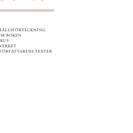
hållsförteckning
om boken
okus
 verket
 författarens texter