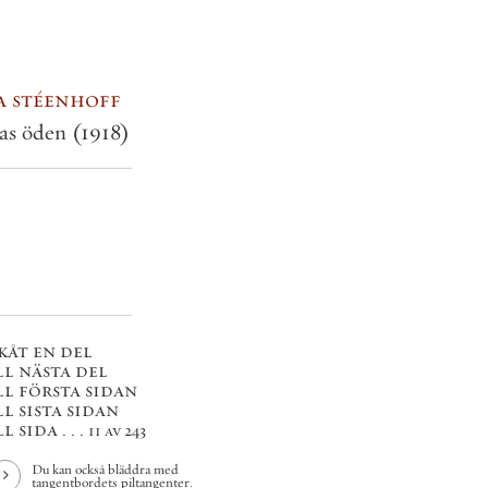
a stéenhoff
pas öden
(1918)
kåt en del
ll nästa del
ll första sidan
ll sista sidan
l sida . . .
11 av 243
Du kan också bläddra med
tangentbordets piltangenter.