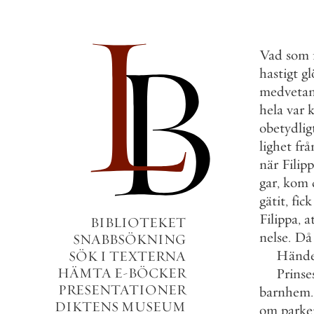
Vad
som
hastigt
g
medveta
hela
var
obetydlig
lighet
frå
när
Filip
gar
,
kom
gätit
,
fick
Filippa
,
a
BIBLIOTEKET
nelse
.
Då
SNABBSÖKNING
Hände
SÖK I TEXTERNA
HÄMTA E-BÖCKER
Prinse
PRESENTATIONER
barnhem
.
DIKTENS MUSEUM
om
parke