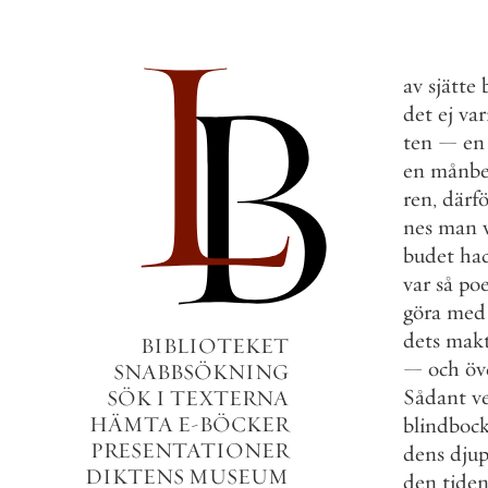
av
sjätte
det
ej
var
ten
—
en
en
månbe
ren
,
därfö
nes
man
budet
ha
var
så
poe
göra
med
dets
mak
BIBLIOTEKET
—
och
öv
SNABBSÖKNING
Sådant
v
SÖK I TEXTERNA
HÄMTA E-BÖCKER
blindboc
PRESENTATIONER
dens
dju
DIKTENS MUSEUM
den
tide