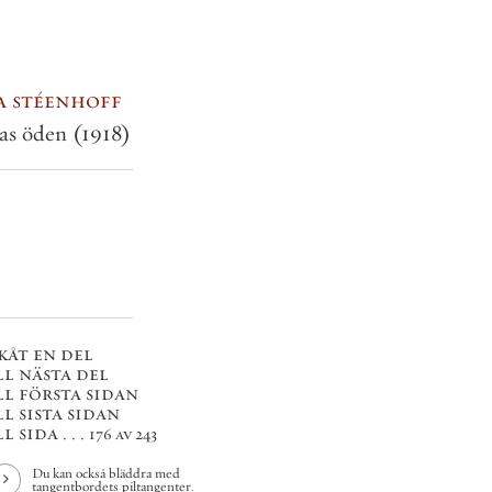
a stéenhoff
pas öden
(1918)
kåt en del
ll nästa del
ll första sidan
ll sista sidan
l sida . . .
176 av 243
Du kan också bläddra med
tangentbordets piltangenter.