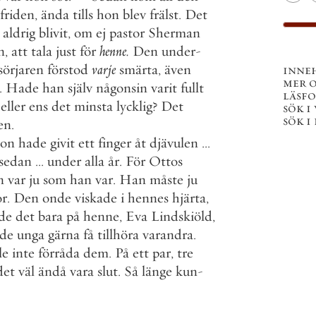
friden
,
ända
tills
hon
blev
frälst
.
Det
aldrig
blivit
,
om
ej
pastor
Sherman
n
,
att
tala
just
för
henne
.
Den
under
-
asörjaren
förstod
varje
smärta
,
även
inne
mer 
.
Hade
han
själv
någonsin
varit
fullt
läsf
eller
ens
det
minsta
lycklig
?
Det
sök i
sök i
en
.
on
hade
givit
ett
finger
åt
djävulen
.
.
.
sedan
.
.
.
under
alla
år
.
För
Ottos
n
var
ju
som
han
var
.
Han
måste
ju
or
.
Den
onde
viskade
i
hennes
hjärta
,
de
det
bara
på
henne
,
Eva
Lindskiöld
,
de
unga
gärna
få
tillhöra
varandra
.
le
inte
förråda
dem
.
På
ett
par
,
tre
det
väl
ändå
vara
slut
.
Så
länge
kun
-