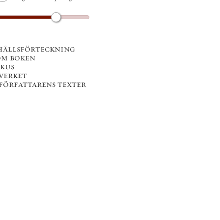
hållsförteckning
om boken
okus
 verket
 författarens texter