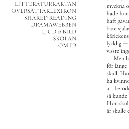
LITTERATURKARTAN
myckna
o
ÖVERSÄTTARLEXIKON
hade
hon
SHARED READING
haft
gåva
DRAMAWEBBEN
bare
själ
LJUD
&
BILD
kärlekens
SKOLAN
lycklig
—
OM LB
visste
ing
Men
h
för
länge
skull
.
Ha
ha
kvinn
att
berod
så
kunde
Hon
skul
år
skulle