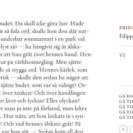
budet
:
Du
skall
icke
göra
hor
.
Hade
frid
it
så
fula
ord
,
skulle
hon
den
där
nat
-
Filip
underbar
sommarnatt
i
en
park
vid
lyst
sjö
—
ha
hängivit
sig
åt
älska
-
r
att
han
grät
över
hennes
hand
.
Hen
-
VI
var
på
världsomsegling
.
Men
sjätte
de
så
stygga
ord
.
Hennes
kärlek
,
som
tisk
—
skulle
den
sedan
ha
något
att
sjätte
budet
,
som
var
så
vidrigt
?
Or
-
t
över
tanken
!
Och
över
handlingen
gå ba
er
livet
och
lyckan
!
Eller
olyckan
?
gå ti
gå ti
et
man
ju
inte
på
förhand
,
man
leker
gå ti
k
.
Hur
nära
,
att
hon
lockats
in
i
syn
-
gå til
p
!
Och
vad
hennes
älskare
grät
!
På
n
var
hon
söt
.
—
Sedan
kom
all
den