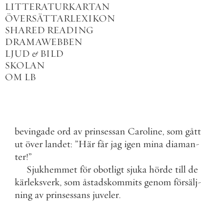
LITTERATURKARTAN
ÖVERSÄTTARLEXIKON
SHARED READING
DRAMAWEBBEN
LJUD
&
BILD
SKOLAN
OM LB
bevingade
ord
av
prinsessan
Caroline
,
som
gått
ut
över
landet
:
”
Här
får
jag
igen
mina
diaman
-
ter
!
”
Sjukhemmet
för
obotligt
sjuka
hörde
till
de
kärleksverk
,
som
åstadskommits
genom
försälj
-
ning
av
prinsessans
juveler
.