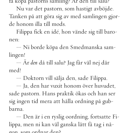
få
köpa
pastorns
samling
?
Är
den
till
salu
?
Nu
var
det
pastorn
,
som
hastigt
avböjde
.
Tanken
på
att
göra
sig
av
med
samlingen
gjor
-
de
honom
illa
till
mods
.
Filippa
fick
en
idé
,
hon
vände
sig
till
baro
-
nen
:
—
Ni
borde
köpa
den
Smedmanska
sam
-
lingen
!
—
Är
den
då
till
salu
?
Jag
får
väl
nej
där
med
!
—
Doktorn
vill
sälja
den
,
sade
Filippa
.
—
Ja
,
den
har
vuxit
honom
över
huvudet
,
sade
pastorn
.
Hans
praktik
ökas
och
han
ser
sig
ingen
tid
mera
att
hålla
ordning
på
gub
-
barna
.
—
Den
är
i
en
ryslig
oordning
,
fortsatte
Fi
-
lippa
,
men
ni
kan
väl
ganska
lätt
få
tag
i
nå
-
gon
,
som
ordnar
den
?