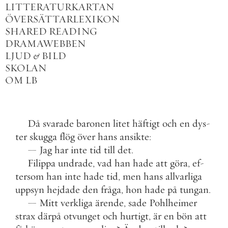
LITTERATURKARTAN
ÖVERSÄTTARLEXIKON
SHARED READING
DRAMAWEBBEN
LJUD
&
BILD
SKOLAN
OM LB
Då
svarade
baronen
litet
häftigt
och
en
dys
-
ter
skugga
flög
över
hans
ansikte
:
—
Jag
har
inte
tid
till
det
.
Filippa
undrade
,
vad
han
hade
att
göra
,
ef
-
tersom
han
inte
hade
tid
,
men
hans
allvarliga
uppsyn
hejdade
den
fråga
,
hon
hade
på
tungan
.
—
Mitt
verkliga
ärende
,
sade
Pohlheimer
strax
därpå
otvunget
och
hurtigt
,
är
en
bön
att