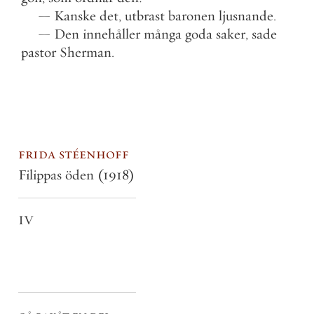
—
Kanske
det
,
utbrast
baronen
ljusnande
.
—
Den
innehåller
många
goda
saker
,
sade
pastor
Sherman
.
frida stéenhoff
Filippas öden
(1918)
IV