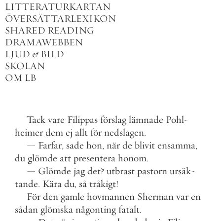
LITTERATURKARTAN
ÖVERSÄTTARLEXIKON
SHARED READING
DRAMAWEBBEN
LJUD
&
BILD
SKOLAN
OM LB
Tack
vare
Filippas
förslag
lämnade
Pohl
-
heimer
dem
ej
allt
för
nedslagen
.
—
Farfar
,
sade
hon
,
när
de
blivit
ensamma
,
du
glömde
att
presentera
honom
.
—
Glömde
jag
det
?
utbrast
pastorn
ursäk
-
tande
.
Kära
du
,
så
tråkigt
!
För
den
gamle
hovmannen
Sherman
var
en
sådan
glömska
någonting
fatalt
.