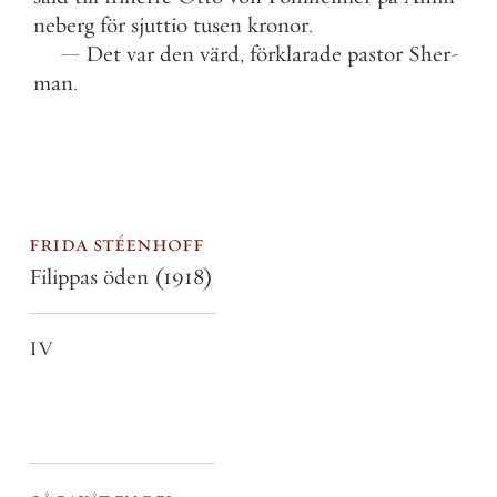
neberg
för
sjuttio
tusen
kronor
.
—
Det
var
den
värd
,
förklarade
pastor
Sher
-
man
.
frida stéenhoff
Filippas öden
(1918)
IV