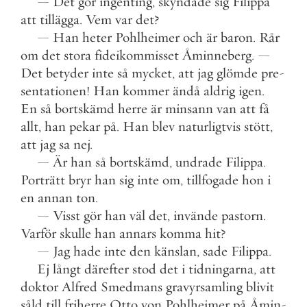
—
Det
gör
ingenting
,
skyndade
sig
Filippa
att
tillägga
.
Vem
var
det
?
—
Han
heter
Pohlheimer
och
är
baron
.
Rår
om
det
stora
fideikommisset
Åminneberg
.
—
Det
betyder
inte
så
mycket
,
att
jag
glömde
pre
-
sentationen
!
Han
kommer
ändå
aldrig
igen
.
En
så
bortskämd
herre
är
minsann
van
att
få
allt
,
han
pekar
på
.
Han
blev
naturligtvis
stött
,
att
jag
sa
nej
.
—
Är
han
så
bortskämd
,
undrade
Filippa
.
Porträtt
bryr
han
sig
inte
om
,
tillfogade
hon
i
en
annan
ton
.
—
Visst
gör
han
väl
det
,
invände
pastorn
.
Varför
skulle
han
annars
komma
hit
?
—
Jag
hade
inte
den
känslan
,
sade
Filippa
.
Ej
långt
därefter
stod
det
i
tidningarna
,
att
doktor
Alfred
Smedmans
gravyrsamling
blivit
såld
till
friherre
Otto
von
Pohlheimer
på
Åmin
-