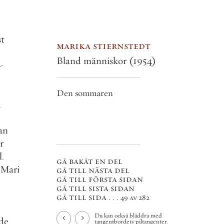
st
marika stiernstedt
Bland människor
(1954)
-
Den sommaren
h
an
r
l
.
gå bakåt en del
Mari
gå till nästa del
gå till första sidan
gå till sista sidan
gå till sida . . .
49 av 282
Du kan också bläddra med
ade
tangentbordets piltangenter.