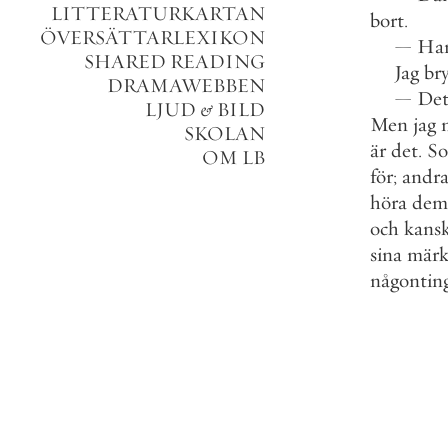
LITTERATURKARTAN
bort
.
ÖVERSÄTTARLEXIKON
—
Ha
SHARED READING
Jag
br
DRAMAWEBBEN
—
De
LJUD
&
BILD
Men
jag
SKOLAN
är
det
.
So
OM LB
för
;
andr
höra
dem
och
kans
sina
märk
någontin