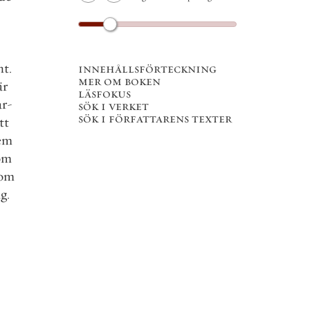
nt
.
innehållsförteckning
mer om boken
är
läsfokus
ar
-
sök i verket
sök i författarens texter
tt
em
om
om
åg
.