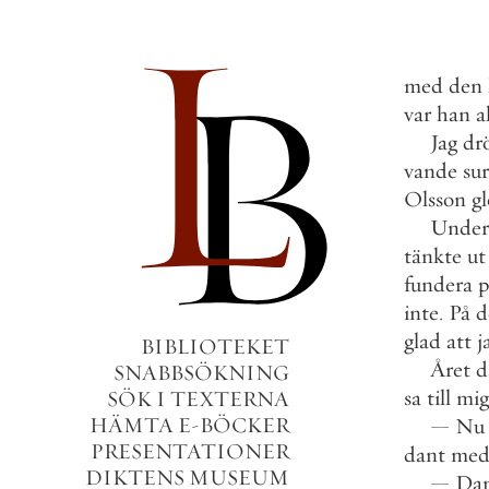
med
den
var
han
a
Jag
dr
vande
sur
Olsson
g
Under
tänkte
ut
fundera
p
inte
.
På
d
glad
att
j
BIBLIOTEKET
Året
d
SNABBSÖKNING
sa
till
mig
SÖK I TEXTERNA
HÄMTA E-BÖCKER
—
Nu
PRESENTATIONER
dant
me
DIKTENS MUSEUM
—
Da