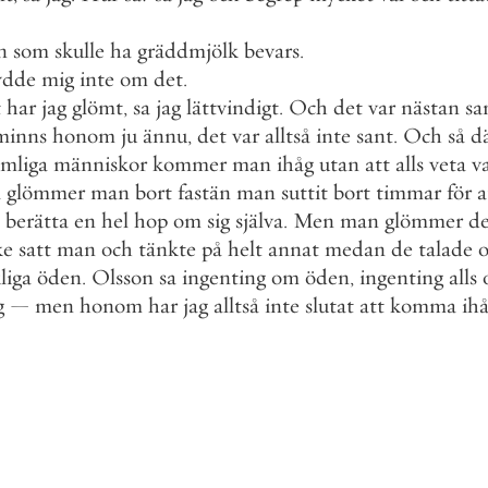
n
som
skulle
ha
gräddmjölk
bevars
.
ydde
mig
inte
om
det
.
t
har
jag
glömt
,
sa
jag
lättvindigt
.
Och
det
var
nästan
sa
minns
honom
ju
ännu
,
det
var
alltså
inte
sant
.
Och
så
d
mliga
människor
kommer
man
ihåg
utan
att
alls
veta
v
a
glömmer
man
bort
fastän
man
suttit
bort
timmar
för
a
berätta
en
hel
hop
om
sig
själva
.
Men
man
glömmer
d
ke
satt
man
och
tänkte
på
helt
annat
medan
de
talade
liga
öden
.
Olsson
sa
ingenting
om
öden
,
ingenting
alls
g
—
men
honom
har
jag
alltså
inte
slutat
att
komma
ih