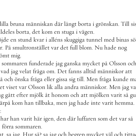
lilla
bruna
människan
där
långt
borta
i
grönskan
.
Till
si
lldeles
borta
,
det
kom
en
stuga
i
vägen
.
öjde
en
stund
kvar
i
alléns
skuggiga
tunnel
med
binas
sö
r
.
På
smultronstället
var
det
full
blom
.
Nu
hade
nog
lömt
mig
.
sommaren
funderade
jag
ganska
mycket
på
Olsson
oc
vad
jag
velat
fråga
om
.
Det
fanns
alltid
människor
att
å
och
önska
fråga
eller
gissa
sig
till
.
Men
fråga
kunde
m
et
viset
var
Olsson
lik
alla
andra
människor
.
Men
jag
va
ag
gått
efter
mjölk
åt
honom
och
att
mjölken
varit
så
gu
ärpå
kom
han
tillbaka
,
men
jag
hade
inte
varit
hemma
.
:
har
han
varit
här
igen
,
den
där
luffaren
som
det
var
så
d
förra
sommaren
.
nt
,
sa
jag
.
Hur
så
?
sa
jag
och
begrep
mycket
väl
och
titt