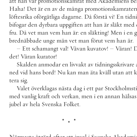
att
han
var
promotionskamrat
med
Akademiens
be
Haha
!
Det
är
en
av
de
många
promotionskamrater
löftesrika
oförgätliga
dagarne
.
Då
förstå
vi
!
En
tidn
bifogar
den
dyrbara
uppgiften
att
han
är
släkt
med
fru
.
Då
vet
man
vem
han
är
:
en
släkting
!
Men
i
en
brednäbbade
unge
män
vet
man
förut
vem
han
är
.
–
Ett
schamangt
val
!
Våvan
kuvatov
!
–
Våran
!
D
det
!
Våran
kurator
!
Skalden
anmodar
en
livvakt
av
tidningsskrivare
ned
vid
hans
bord
!
Nu
kan
man
äta
kväll
utan
att
tera
sig
.
Valet
överklagas
nästa
dag
i
ett
par
Stockholmst
med
vanlig
kraft
och
verkan
,
men
i
en
annan
hälsas
jubel
av
hela
Svenska
Folket
.
Närmaste
åtgärd
efter
ett
inval
i
Svenska
Akademi