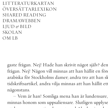
LITTERATURKARTAN
ÖVERSÄTTARLEXIKON
SHARED READING
DRAMAWEBBEN
LJUD
&
BILD
SKOLAN
OM LB
gaste
frågan
.
Nej
!
Hade
han
skrivit
något
själv
?
de
frågan
.
Nej
!
Någon
vill
minnas
att
han
hållit
en
för
arabiska
för
Stockholms
damer
;
andra
tro
att
han
s
tidskriftsartikel
,
andra
vilja
minnas
att
han
hållit
et
någonstans
.
–
Vem
är
han
!
Somliga
mena
han
är
lundensare
,
minnas
honom
som
uppsaliensare
.
Slutligen
upplyse