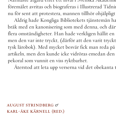
föremålet
avritas
och
biograferas
i
Illustrerad
Tidni
nu
för
sent
att
protestera
,
mannen
tillhör
ohjälpligt
Aldrig
hade
Kongliga
Bibliotekets
tjänstemän
ha
bråk
med
en
kanonisering
som
med
denna
,
och
där
flera
omständigheter
.
Han
hade
verkligen
hållit
en
men
den
var
inte
tryckt
,
(
därför
att
den
varit
tryckt
tysk
lärobok
)
.
Med
mycket
besvär
fick
man
reda
på
artikeln
,
men
den
kunde
icke
vidröras
emedan
den
pekoral
som
vunnit
en
viss
ryktbarhet
.
Återstod
att
leta
upp
verserna
vid
det
obekanta
august strindberg
&
karl-åke kärnell
red.