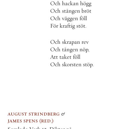
Och
hackan
högg
Och
stången
bröt
Och
väggen
föll
För
kraftig
stöt
.
Och
skrapan
rev
Och
tången
nöp
,
Att
taket
föll
Och
skorsten
stöp
.
august strindberg
&
james spens
red.