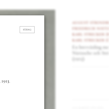
august strindberg
,
friedrich nietzsche
,
TÄNG
karl strecker
red.
&
karl strecker
övers.
En brevväxling mellan
Nietzsche och Strindberg
(1913)
gå bakåt en del