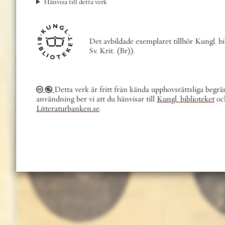
visa till detta verk
Det avbildade exemplaret tillhör Kungl. biblioteket (Litt. H
Sv. Krit. (Br)).
Detta verk är fritt från kända upphovsrättsliga begränsningar. Vid
dning ber vi att du hänvisar till
Kungl. biblioteket
och
raturbanken.se
.