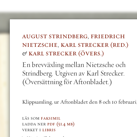
gust strindberg
,
friedrich
S
etzsche
,
karl strecker
red.
arl strecker
övers.
brevväxling mellan Nietzsche och
indberg. Utgiven av Karl Strecker.
ersättning för Aftonbladet.)
psamling, ur Aftonbladet den 8 och 10 februari, 1913.
som
faksimil
da ner
pdf
(51.4 mb)
et i
libris