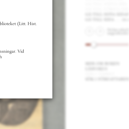
gå till nästa del
gå till första sidan
gå till sista sidan
gå till sida . . .
iii av xl
ist.
Du kan också bläddra med
tangentbordets piltangenter.
mer om boken
läsfokus
sök i verket
sök i författarens texter