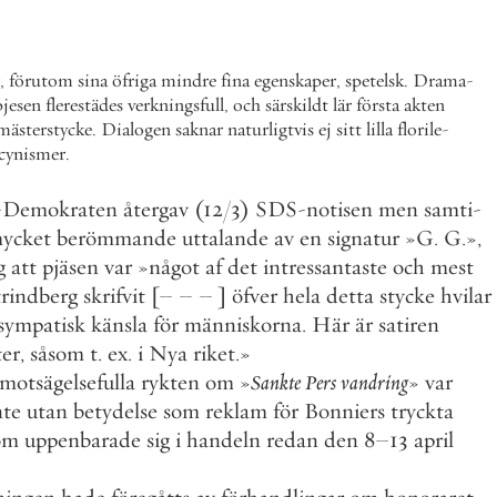
r
,
förutom
sina
öfriga
mindre
fina
egenskaper
,
spetelsk
.
Drama
-
pjesen
flerestädes
verkningsfull
,
och
särskildt
lär
första
akten
mästerstycke
.
Dialogen
saknar
naturligtvis
ej
sitt
lilla
florile
-
cynismer
.
-
Demokraten
återgav
(
12
/
3
)
SDS
-
notisen
men
samti
-
ycket
berömmande
uttalande
av
en
signatur
»
G
.
G
.
»
,
g
att
pjäsen
var
»
något
af
det
intressantaste
och
mest
trindberg
skrifvit
[
–
–
–
]
öfver
hela
detta
stycke
hvilar
sympatisk
känsla
för
människorna
.
Här
är
satiren
ter
,
såsom
t
.
ex
.
i
Nya
riket
.
»
motsägelsefulla
rykten
om
»
Sankte
Pers
vandring
»
var
nte
utan
betydelse
som
reklam
för
Bonniers
tryckta
om
uppenbarade
sig
i
handeln
redan
den
8
–
13
april