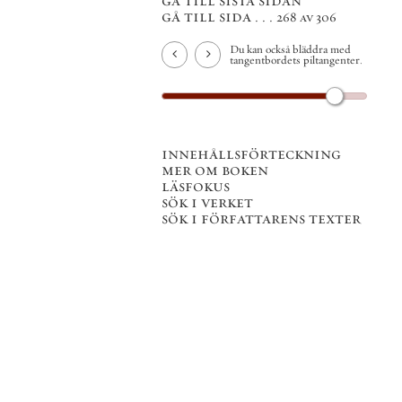
gå till sista sidan
gå till sida . . .
268 av 306
Du kan också bläddra med
tangentbordets piltangenter.
innehållsförteckning
mer om boken
läsfokus
sök i verket
sök i författarens texter