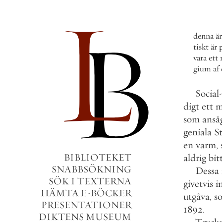
denna
ä
tiskt
är
vara
ett
gium
af
Social
digt
ett
m
som
anså
geniala
S
en
varm
,
BIBLIOTEKET
aldrig
bit
SNABBSÖKNING
Dessa
SÖK I TEXTERNA
givetvis
i
HÄMTA E-BÖCKER
utgåva
,
s
PRESENTATIONER
1892
.
DIKTENS MUSEUM