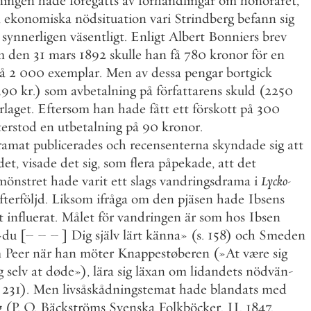
ningen
hade
föregåtts
av
förhandlingar
om
honoraret
,
n
ekonomiska
nödsituation
vari
Strindberg
befann
sig
synnerligen
väsentligt
.
Enligt
Albert
Bonniers
brev
m
den
31
mars
1892
skulle
han
få
780
kronor
för
en
å
2
000
exemplar
.
Men
av
dessa
pengar
bortgick
390
kr
.
)
som
avbetalning
på
författarens
skuld
(
2250
rlaget
.
Eftersom
han
hade
fått
ett
förskott
på
300
terstod
en
utbetalning
på
90
kronor
.
ramat
publicerades
och
recensenterna
skyndade
sig
att
det
,
visade
det
sig
,
som
flera
påpekade
,
att
det
mönstret
hade
varit
ett
slags
vandringsdrama
i
Lycko
-
fterföljd
.
Liksom
ifråga
om
den
pjäsen
hade
Ibsens
t
influerat
.
Målet
för
vandringen
är
som
hos
Ibsen
»
du
[
–
–
–
]
Dig
själv
lärt
känna
»
(
s
.
158
)
och
Smeden
m
Peer
när
han
möter
Knappestøberen
(
»
At
være
sig
g
selv
at
døde
»
)
,
lära
sig
läxan
om
lidandets
nödvän
-
231
)
.
Men
livsåskådningstemat
hade
blandats
med
g
(
P
.
O
.
Bäckströms
Svenska
Folkböcker
,
II
,
1847
,