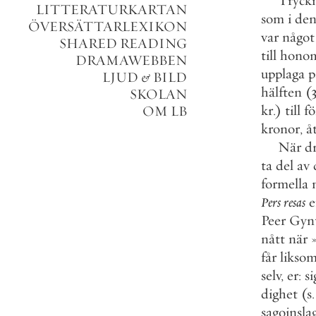
Tryck
LITTERATURKARTAN
som
i
de
ÖVERSÄTTARLEXIKON
var
något
SHARED READING
till
hono
DRAMAWEBBEN
upplaga
p
LJUD
&
BILD
hälften
(
SKOLAN
kr
.
)
till
fö
OM LB
kronor
,
å
När
d
ta
del
av
formella
Pers
resas
e
Peer
Gyn
nått
när
får
likso
selv
,
er
:
si
dighet
(
s
.
sagoinsla