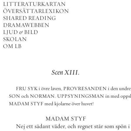
LITTERATURKARTAN
ÖVERSÄTTARLEXIKON
SHARED READING
DRAMAWEBBEN
LJUD
&
BILD
SKOLAN
OM LB
Scen
XIII
.
FRU
SYK
i
övre
laven
,
PROVRESANDEN
i
den
undre
SON
och
NORMAN
.
UPPSYNINGSMAN
in
med
opps
MADAM
STYF
med
kjolarne
över
huvet
!
MADAM
STYF
Nej
ett
sådant
väder
,
och
regnet
står
som
spön
i