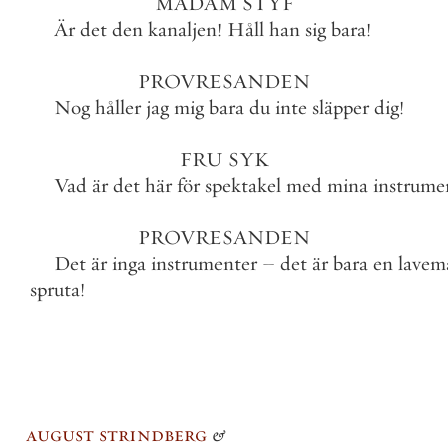
MADAM
STYF
Är
det
den
kanaljen
!
Håll
han
sig
bara
!
PROVRESANDEN
Nog
håller
jag
mig
bara
du
inte
släpper
dig
!
FRU
SYK
Vad
är
det
här
för
spektakel
med
mina
instrume
PROVRESANDEN
Det
är
inga
instrumenter
–
det
är
bara
en
lavem
spruta
!
august strindberg
&