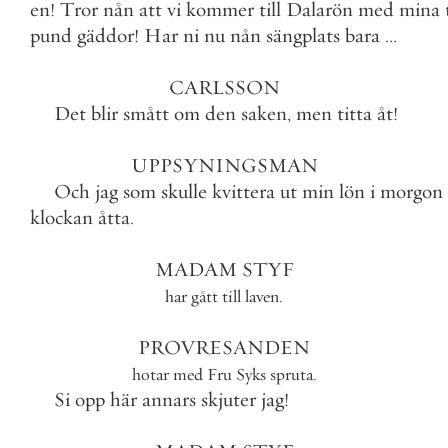
en
!
Tror
nån
att
vi
kommer
till
Dalarön
med
mina
pund
gäddor
!
Har
ni
nu
nån
sängplats
bara
.
.
.
CARLSSON
Det
blir
smått
om
den
saken
,
men
titta
åt
!
UPPSYNINGSMAN
Och
jag
som
skulle
kvittera
ut
min
lön
i
morgon
klockan
åtta
.
MADAM
STYF
har
gått
till
laven
.
PROVRESANDEN
hotar
med
Fru
Syks
spruta
.
Si
opp
här
annars
skjuter
jag
!