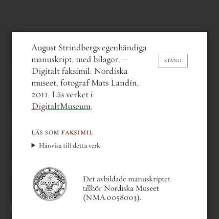
august strindberg
August Strindbergs egenhändiga
Fröken Julie [ms]
(1888)
manuskript, med bilagor. –
STÄNG
Digitalt faksimil: Nordiska
museet, fotograf Mats Landin,
Fröken Julie. Ett
2011. Läs verket i
naturalistiskt Sorgespel
DigitaltMuseum
.
läs som
faksimil
Hänvisa till detta verk
gå bakåt en del
gå till nästa del
gå till första sidan
gå till sista sidan
Det avbildade manuskriptet
gå till sida . . .
tillhör Nordiska Museet
i av 90
(NMA.0058003).
Du kan också bläddra med
tangentbordets piltangenter.