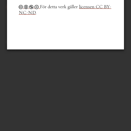
För detta verk gäller
licensen CC BY-
NC-ND
.
innehållsförteckning
mer om pjäsen
läsfokus
sök i verket
sök i författarens texter