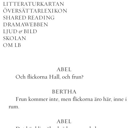
LITTERATURKARTAN
ÖVERSÄTTARLEXIKON
SHARED READING
DRAMAWEBBEN
LJUD
&
BILD
SKOLAN
OM LB
ABEL
Och
flickorna
Hall
,
och
frun
?
BERTHA
Frun
kommer
inte
,
men
flickorna
äro
här
,
inne
i
rum
.
ABEL