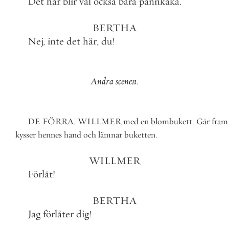
Det
här
blir
väl
också
bara
pannkaka
.
BERTHA
Nej
,
inte
det
här
,
du
!
Andra
scenen
.
DE
FÖRRA
.
WILLMER
med
en
blombukett
.
Går
fram
kysser
hennes
hand
och
lämnar
buketten
.
WILLMER
Förlåt
!
BERTHA
Jag
förlåter
dig
!