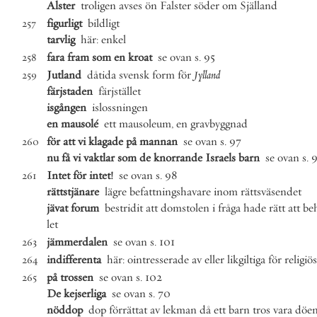
Alster
troligen
avses
ön
Falster
söder
om
Själland
figurligt
bildligt
257
tarvlig
här
:
enkel
fara
fram
som
en
kroat
se
ovan
s
.
95
258
Jutland
dåtida
svensk
form
för
Jylland
259
färjstaden
färjstället
isgången
islossningen
en
mausolé
ett
mausoleum
,
en
gravbyggnad
för
att
vi
klagade
på
mannan
se
ovan
s
.
97
260
nu
få
vi
vaktlar
som
de
knorrande
Israels
barn
se
ovan
s
.
Intet
för
intet
!
se
ovan
s
.
98
261
rättstjänare
lägre
befattningshavare
inom
rättsväsendet
jävat
forum
bestridit
att
domstolen
i
fråga
hade
rätt
att
be
let
jämmerdalen
se
ovan
s
.
101
263
indifferenta
här
:
ointresserade
av
eller
likgiltiga
för
religiö
264
på
trossen
se
ovan
s
.
102
265
De
kejserliga
se
ovan
s
.
70
nöddop
dop
förrättat
av
lekman
då
ett
barn
tros
vara
döe