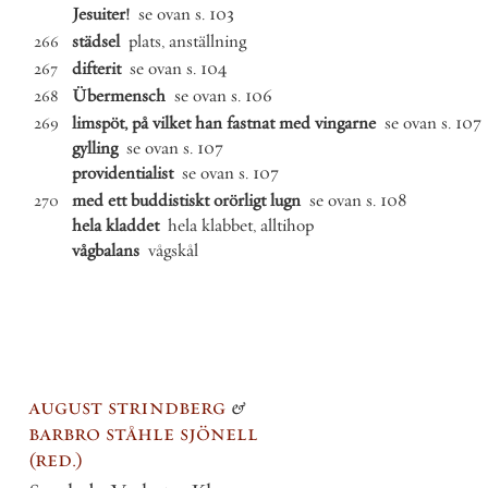
Jesuiter
!
se
ovan
s
.
103
städsel
plats
,
anställning
266
difterit
se
ovan
s
.
104
267
Übermensch
se
ovan
s
.
106
268
limspöt
,
på
vilket
han
fastnat
med
vingarne
se
ovan
s
.
107
269
gylling
se
ovan
s
.
107
providentialist
se
ovan
s
.
107
med
ett
buddistiskt
orörligt
lugn
se
ovan
s
.
108
270
hela
kladdet
hela
klabbet
,
alltihop
vågbalans
vågskål
august strindberg
&
barbro ståhle sjönell
red.