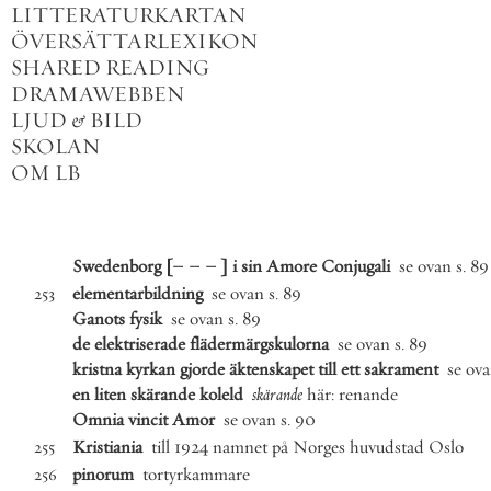
LITTERATURKARTAN
ÖVERSÄTTARLEXIKON
SHARED READING
DRAMAWEBBEN
LJUD
&
BILD
SKOLAN
OM LB
Swedenborg
[
–
–
–
]
i
sin
Amore
Conjugali
se
ovan
s
.
89
elementarbildning
se
ovan
s
.
89
253
Ganots
fysik
se
ovan
s
.
89
de
elektriserade
flädermärgskulorna
se
ovan
s
.
89
kristna
kyrkan
gjorde
äktenskapet
till
ett
sakrament
se
ov
en
liten
skärande
koleld
skärande
här
:
renande
Omnia
vincit
Amor
se
ovan
s
.
90
Kristiania
till
1924
namnet
på
Norges
huvudstad
Oslo
255
pinorum
tortyrkammare
256