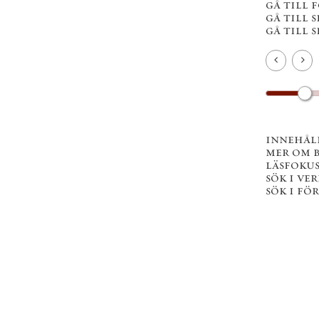
gå till första sidan
gå till sista sidan
gå till sida . . .
132 av lxii
Du kan också bläddra med
tangentbordets piltangenter.
innehållsförteckning
mer om boken
läsfokus
sök i verket
sök i författarens texter