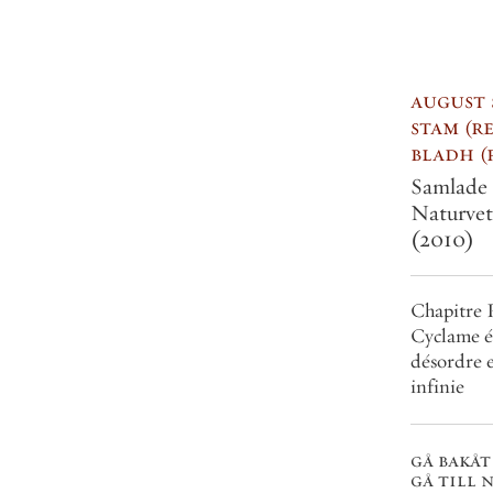
august strindberg
,
per
stam
red.
&
elisabeth
bladh
red.
Samlade Verk 35.
Naturvetenskapliga skrifter I
(2010)
Chapitre Premier. Le
Cyclame éclairant le grand
désordre et la cohérence
infinie
gå bakåt en del
gå till nästa del