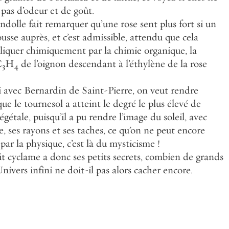
qu
’
une
rose
sent
plus
fort
si
un
missible
,
attendu
que
cela
ar
la
chimie
organique
,
la
ndant
à
l
’
éthylène
de
la
rose
int
-
Pierre
,
on
veut
rendre
nt
le
degré
le
plus
élevé
de
endre
l
’
image
du
soleil
,
avec
hes
,
ce
qu
’
on
ne
peut
encore
du
mysticisme
!
etits
secrets
,
combien
de
grands
pas
alors
cacher
encore
.