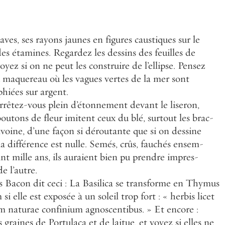
en
figures
caustiques
sur
le
les
dessins
des
feuilles
de
construire
de
l
’
ellipse
.
Pensez
ues
vertes
de
la
mer
sont
nnement
devant
le
liseron
,
t
ceux
du
blé
,
surtout
les
brac
-
éroutante
que
si
on
dessine
Semés
,
crûs
,
fauchés
ensem
-
nt
bien
pu
prendre
impres
-
silica
se
transforme
en
Thymus
n
soleil
trop
fort
:
«
herbis
licet
gnoscentibus
.
»
Et
encore
:
et
de
laitue
,
et
voyez
si
elles
ne