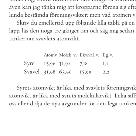
även
kan
jag
tänka
mig
att
kropparne
förena
sig
eft
lunda
bestämda
föreningsvikter
;
men
vad
atomen
v
Skriv
du
emellertid
upp
följande
lilla
tablå
på
en
lapp
,
läs
den
noga
tre
gånger
om
och
säg
mig
sedan
tänker
om
svavlets
atomvikt
.
.
.
.
Atomv
Molek
.
v
Ekvival
.
v
Eg
.
v
Syre
15
,
31
,
7
,
1
,
96
92
18
1
Svavel
31
,
63
,
15
,
2
,
98
96
99
2
Syrets
atomvikt
är
lika
med
svavlets
föreningsvik
atomvikt
är
lika
med
syrets
molekularvikt
.
Leka
sif
oss
eller
dölja
de
nya
avgrunder
för
den
fega
tanke