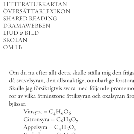
LITTERATURKARTAN
ÖVERSÄTTARLEXIKON
SHARED READING
DRAMAWEBBEN
LJUD
&
BILD
SKOLAN
OM LB
Om
du
nu
efter
allt
detta
skulle
ställa
mig
den
fråg
då
svavelsyran
,
den
allsmäktige
,
oumbärlige
förstör
Skulle
jag
försiktigtvis
svara
med
följande
promemo
ror
av
vilka
åtminstone
ättiksyran
och
oxalsyran
är
bjässar
.
Vinsyra
=
C
H
O
4
6
6
Citronsyra
=
C
H
O
6
8
7
Äppelsyra
=
C
H
O
4
6
5