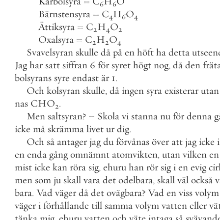
Karbolsyra
=
C
H
O
6
6
Bärnstensyra
=
C
H
O
4
6
4
Ättiksyra
=
C
H
O
2
4
2
Oxalsyra
=
C
H
O
2
2
4
Svavelsyran
skulle
då
på
en
höft
ha
detta
utseen
Jag
har
satt
siffran
6
för
syret
högt
nog
,
då
den
frät
bolsyrans
syre
endast
är
1
.
Och
kolsyran
skulle
,
då
ingen
syra
existerar
utan
nas
CHO
.
2
Men
saltsyran
?
–
Skola
vi
stanna
nu
för
denna
g
icke
må
skrämma
livet
ur
dig
.
Och
så
antager
jag
du
förvånas
över
att
jag
icke
i
en
enda
gång
omnämnt
atomvikten
,
utan
vilken
en
mist
icke
kan
röra
sig
,
ehuru
han
rör
sig
i
en
evig
cir
men
som
ju
skall
vara
det
odelbara
,
skall
väl
också
v
bara
.
Vad
väger
då
det
ovägbara
?
Vad
en
viss
volym
väger
i
förhållande
till
samma
volym
vatten
eller
vä
tänka
mig
,
ehuru
vatten
och
väte
intaga
så
svävand