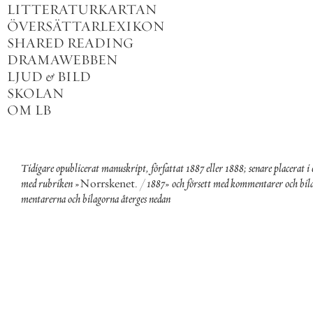
LITTERATURKARTAN
ÖVERSÄTTARLEXIKON
SHARED READING
DRAMAWEBBEN
LJUD
&
BILD
SKOLAN
OM LB
Tidigare
opublicerat
manuskript
,
författat
1887
eller
1888
;
senare
placerat
i
med
rubriken
»
Norrskenet
.
/
1887
»
och
försett
med
kommentarer
och
bil
mentarerna
och
bilagorna
återges
nedan