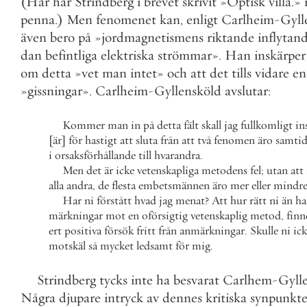
(
Här
har
Strindberg
i
brevet
skrivit
»
Optisk
villa
.
»
penna
.
)
Men
fenomenet
kan
,
enligt
Carlheim
-
Gyll
även
bero
på
»
jordmagnetismens
riktande
inflytan
dan
befintliga
elektriska
strömmar
»
.
Han
inskärper
om
detta
»
vet
man
intet
»
och
att
det
tills
vidare
en
»
gissningar
»
.
Carlheim
-
Gyllensköld
avslutar
:
Kommer
man
in
på
detta
fält
skall
jag
fullkomligt
i
[
är
]
för
hastigt
att
sluta
från
att
två
fenomen
äro
samtid
i
orsaksförhållande
till
hvarandra
.
Men
det
är
icke
vetenskapliga
metodens
fel
;
utan
att
alla
andra
,
de
flesta
embetsmännen
äro
mer
eller
mindr
Har
ni
förstått
hvad
jag
menat
?
Att
hur
rätt
ni
än
ha
märkningar
mot
en
oförsigtig
vetenskaplig
metod
,
finn
ert
positiva
försök
fritt
från
anmärkningar
.
Skulle
ni
ic
motskäl
så
mycket
ledsamt
för
mig
.
Strindberg
tycks
inte
ha
besvarat
Carlhem
-
Gyll
Några
djupare
intryck
av
dennes
kritiska
synpunkte