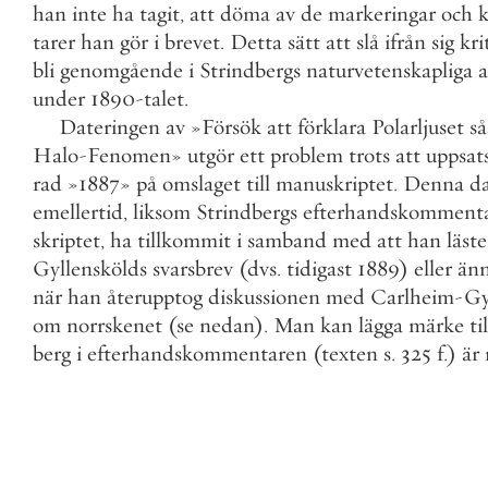
han
inte
ha
tagit
,
att
döma
av
de
markeringar
och
tarer
han
gör
i
brevet
.
Detta
sätt
att
slå
ifrån
sig
kri
bli
genomgående
i
Strindbergs
naturvetenskapliga
a
under
1890
-
talet
.
Dateringen
av
»
Försök
att
förklara
Polarljuset
s
Halo
-
Fenomen
»
utgör
ett
problem
trots
att
uppsat
rad
»
1887
»
på
omslaget
till
manuskriptet
.
Denna
da
emellertid
,
liksom
Strindbergs
efterhandskomment
skriptet
,
ha
tillkommit
i
samband
med
att
han
läste
Gyllenskölds
svarsbrev
(
dvs
.
tidigast
1889
)
eller
än
när
han
återupptog
diskussionen
med
Carlheim
-
Gy
om
norrskenet
(
se
nedan
)
.
Man
kan
lägga
märke
til
berg
i
efterhandskommentaren
(
texten
s
.
325
f
.
)
är