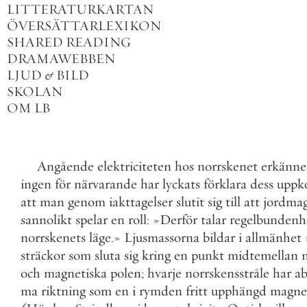
LITTERATURKARTAN
ÖVERSÄTTARLEXIKON
SHARED READING
DRAMAWEBBEN
LJUD
&
BILD
SKOLAN
OM LB
Angående
elektriciteten
hos
norrskenet
erkänne
ingen
för
närvarande
har
lyckats
förklara
dess
uppk
att
man
genom
iakttagelser
slutit
sig
till
att
jordma
sannolikt
spelar
en
roll
:
»
Derför
talar
regelbundenh
norrskenets
läge
.
»
Ljusmassorna
bildar
i
allmänhet
sträckor
som
sluta
sig
kring
en
punkt
midtemellan
och
magnetiska
polen
;
hvarje
norrskensstråle
har
ab
ma
riktning
som
en
i
rymden
fritt
upphängd
magne