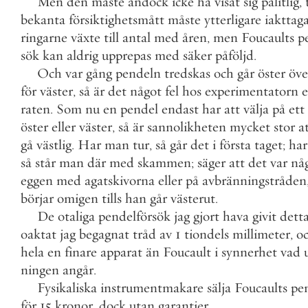
Men
den
måste
ändock
icke
ha
visat
sig
pålitlig
,
bekanta
försiktighetsmått
måste
ytterligare
iakttag
ringarne
växte
till
antal
med
åren
,
men
Foucaults
p
sök
kan
aldrig
upprepas
med
säker
påföljd
.
Och
var
gång
pendeln
tredskas
och
går
öster
öve
för
väster
,
så
är
det
något
fel
hos
experimentatorn
e
raten
.
Som
nu
en
pendel
endast
har
att
välja
på
ett
öster
eller
väster
,
så
är
sannolikheten
mycket
stor
a
gå
västlig
.
Har
man
tur
,
så
går
det
i
första
taget
;
har
så
står
man
där
med
skammen
;
säger
att
det
var
nå
eggen
med
agatskivorna
eller
på
avbränningstråden
börjar
omigen
tills
han
går
västerut
.
De
otaliga
pendelförsök
jag
gjort
hava
givit
dett
oaktat
jag
begagnat
tråd
av
1
tiondels
millimeter
,
o
hela
en
finare
apparat
än
Foucault
i
synnerhet
vad
ningen
angår
.
Fysikaliska
instrumentmakare
sälja
Foucaults
pe
för
15
kronor
,
dock
utan
garantier
.