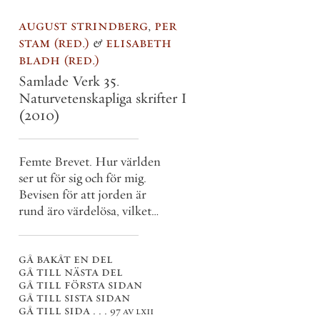
august strindberg
,
per
stam
red.
&
elisabeth
bladh
red.
Samlade Verk 35.
Naturvetenskapliga skrifter I
(2010)
Femte Brevet. Hur världen
ser ut för sig och för mig.
Bevisen för att jorden är
rund äro värdelösa, vilket
icke hindrar att jorden kan
vara rund ändå. Tankar om
gå bakåt en del
Solen, Månen och stjärnorna
gå till nästa del
i villornas värld
gå till första sidan
gå till sista sidan
gå till sida . . .
97 av lxii