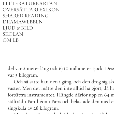
LITTERATURKARTAN
ÖVERSÄTTARLEXIKON
SHARED READING
DRAMAWEBBEN
LJUD
&
BILD
SKOLAN
OM LB
del
var
2
meter
lång
och
6
/
10
millimeter
tjock
.
Des
var
5
kilogram
.
Och
så
satte
han
den
i
gång
,
och
den
drog
sig
sk
väster
.
Men
det
måtte
den
inte
alltid
ha
gjort
,
då
h
förbättra
instrumentet
.
Hängde
därför
upp
en
64
m
ståltråd
i
Panthéon
i
Paris
och
belastade
den
med
e
singskula
av
28
kilogram
.