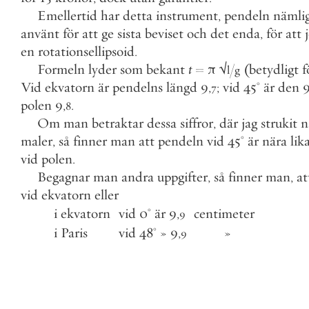
Emellertid
har
detta
instrument
,
pendeln
nämli
använt
för
att
ge
sista
beviset
och
det
enda
,
för
att
en
rotationsellipsoid
.
Formeln
lyder
som
bekant
t
=
π
√
/
(
betydligt
f
l
g
Vid
ekvatorn
är
pendelns
längd
9
,
;
vid
45
°
är
den
7
polen
9
,
.
8
Om
man
betraktar
dessa
siffror
,
där
jag
strukit
n
maler
,
så
finner
man
att
pendeln
vid
45
°
är
nära
lik
vid
polen
.
Begagnar
man
andra
uppgifter
,
så
finner
man
,
at
vid
ekvatorn
eller
i
ekvatorn
vid
0
°
är
9
,
centimeter
9
i
Paris
vid
48
°
»
9
,
»
9