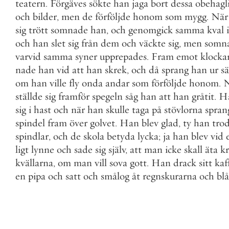
teatern
.
Förgäves
sökte
han
jaga
bort
dessa
obehagl
och
bilder
,
men
de
förföljde
honom
som
mygg
.
När
sig
trött
somnade
han
,
och
genomgick
samma
kval
i
och
han
slet
sig
från
dem
och
väckte
sig
,
men
somn
varvid
samma
syner
upprepades
.
Fram
emot
klocka
nade
han
vid
att
han
skrek
,
och
då
sprang
han
ur
s
om
han
ville
fly
onda
andar
som
förföljde
honom
.
N
ställde
sig
framför
spegeln
såg
han
att
han
gråtit
.
H
sig
i
hast
och
när
han
skulle
taga
på
stövlorna
spran
spindel
fram
över
golvet
.
Han
blev
glad
,
ty
han
tro
spindlar
,
och
de
skola
betyda
lycka
;
ja
han
blev
vid
ligt
lynne
och
sade
sig
själv
,
att
man
icke
skall
äta
kr
kvällarna
,
om
man
vill
sova
gott
.
Han
drack
sitt
kaf
en
pipa
och
satt
och
smålog
åt
regnskurarna
och
bl