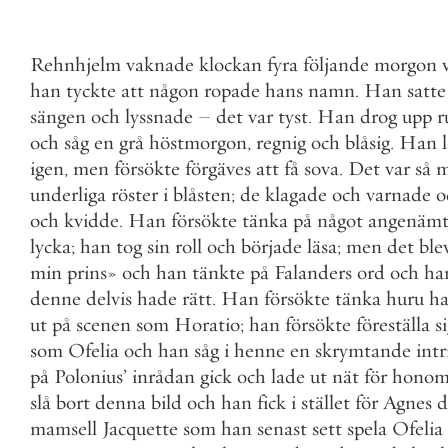
Rehnhjelm
vaknade
klockan
fyra
följande
morgon
han
tyckte
att
någon
ropade
hans
namn
.
Han
satte
sängen
och
lyssnade
–
det
var
tyst
.
Han
drog
upp
r
och
såg
en
grå
höstmorgon
,
regnig
och
blåsig
.
Han
igen
,
men
försökte
förgäves
att
få
sova
.
Det
var
så
m
underliga
röster
i
blåsten
;
de
klagade
och
varnade
o
och
kvidde
.
Han
försökte
tänka
på
något
angenäm
lycka
;
han
tog
sin
roll
och
började
läsa
;
men
det
ble
min
prins
»
och
han
tänkte
på
Falanders
ord
och
ha
denne
delvis
hade
rätt
.
Han
försökte
tänka
huru
h
ut
på
scenen
som
Horatio
;
han
försökte
föreställa
s
som
Ofelia
och
han
såg
i
henne
en
skrymtande
intr
på
Polonius
’
inrådan
gick
och
lade
ut
nät
för
hono
slå
bort
denna
bild
och
han
fick
i
stället
för
Agnes
d
mamsell
Jacquette
som
han
senast
sett
spela
Ofelia