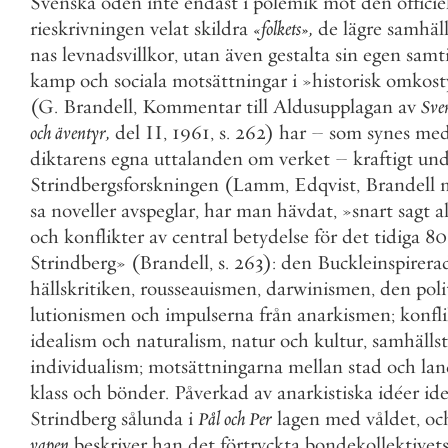
Svenska
öden
inte
endast
i
polemik
mot
den
officie
rieskrivningen
velat
skildra
«
folkets
»
,
de
lägre
samhäll
nas
levnadsvillkor
,
utan
även
gestalta
sin
egen
samt
kamp
och
sociala
motsättningar
i
»
historisk
omkost
(
G
.
Brandell
,
Kommentar
till
Aldusupplagan
av
Sve
och
äventyr
,
del
II
,
1961
,
s
.
262
)
har
–
som
synes
me
diktarens
egna
uttalanden
om
verket
–
kraftigt
und
Strindbergsforskningen
(
Lamm
,
Edqvist
,
Brandell
sa
noveller
avspeglar
,
har
man
hävdat
,
»
snart
sagt
a
och
konflikter
av
central
betydelse
för
det
tidiga
80
Strindberg
»
(
Brandell
,
s
.
263
)
:
den
Buckleinspirera
hällskritiken
,
rousseauismen
,
darwinismen
,
den
poli
lutionismen
och
impulserna
från
anarkismen
;
konfl
idealism
och
naturalism
,
natur
och
kultur
,
samhälls
individualism
;
motsättningarna
mellan
stad
och
lan
klass
och
bönder
.
Påverkad
av
anarkistiska
idéer
ide
Strindberg
sålunda
i
Pål
och
Per
lagen
med
våldet
,
oc
vapen
beskriver
han
det
förtryckta
bondekollektivet