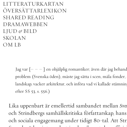
LITTERATURKARTAN
ÖVERSÄTTARLEXIKON
SHARED READING
DRAMAWEBBEN
LJUD
&
BILD
SKOLAN
OM LB
Jag
var
[
–
–
–
]
en
ohjälplig
romantiker
;
även
där
jag
behand
problem
(
Svenska
öden
)
,
måste
jag
sätta
i
scen
,
måla
fonder
,
landskap
,
vacker
arkitektur
,
och
införa
vad
vi
kallade
stämnin
efter
SS
53
,
s
.
556
.
)
Lika
uppenbart
är
emellertid
sambandet
mellan
Sve
och
Strindbergs
samhällskritiska
författarskap
,
hans
och
sociala
engagemang
under
tidigt
80
-
tal
.
Att
Str