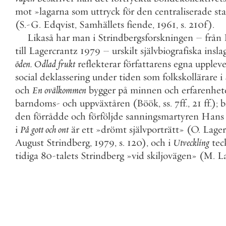
mot
»
lagarna
som
uttryck
för
den
centraliserade
st
(
S
.
-
G
.
Edqvist
,
Samhällets
fiende
,
1961
,
s
.
210
f
)
.
Likaså
har
man
i
Strindbergsforskningen
–
från
till
Lagercrantz
1979
–
urskilt
självbiografiska
insla
öden
.
Odlad
frukt
reflekterar
författarens
egna
uppleve
social
deklassering
under
tiden
som
folkskollärare
i
och
En
ovälkommen
bygger
på
minnen
och
erfarenhet
barndoms
-
och
uppväxtåren
(
Böök
,
ss
.
7
ff
.
,
21
ff
.
)
;
b
den
förrådde
och
förföljde
sanningsmartyren
Hans
i
På
gott
och
ont
är
ett
»
drömt
självporträtt
»
(
O
.
Lager
August
Strindberg
,
1979
,
s
.
120
)
,
och
i
Utveckling
tec
tidiga
80
-
talets
Strindberg
»
vid
skiljovägen
»
(
M
.
L