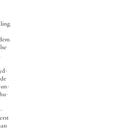
per olof sundman
Ingen fruktan, intet hopp
(1968)
Åter på Danskön
gå bakåt en del
gå till nästa del
gå till första sidan
gå till sista sidan
gå till sida . . .
176 av 356