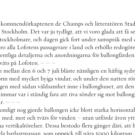
litteratören
Stadling
,
ro
glada
att
få
se
samspråk
med
dem
.
erhöllo
redogörelse
ör
ballongfärden
.
en
en
häftig
sydsyd
-
r
den
natten
rörde
nghuset
,
att
den
un
-
sig
mot
ballonghu
-
starka
horisontal
-
utförde
även
ytterst
gånger
däri
,
att
han
5000
kilogram
,