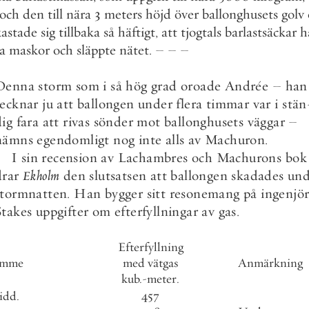
llonghusets
golv
och
s
barlastsäckar
haka
-
e
Andrée
–
han
an
-
immar
var
i
stän
-
sets
väggar
–
achuron
.
Machurons
bok
en
skadades
under
ang
på
ingenjör
gas
.
Anmärkning