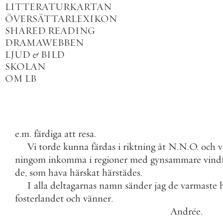
LITTERATURKARTAN
ÖVERSÄTTARLEXIKON
SHARED READING
DRAMAWEBBEN
LJUD
&
BILD
SKOLAN
OM LB
e
.
m
.
färdiga
att
resa
.
Vi
torde
kunna
färdas
i
riktning
åt
N
.
N
.
O
.
och
v
ningom
inkomma
i
regioner
med
gynsammare
vind
de
,
som
hava
härskat
härstädes
.
I
alla
deltagarnas
namn
sänder
jag
de
varmaste
fosterlandet
och
vänner
.
Andrée
.