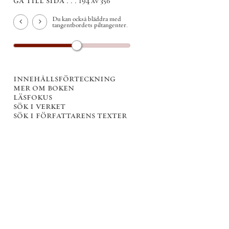
gå till sida . . .
194 av 356
Du kan också bläddra med
tangentbordets piltangenter.
innehållsförteckning
mer om boken
läsfokus
sök i verket
sök i författarens texter