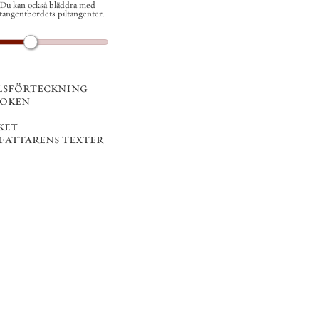
Du kan också bläddra med
tangentbordets piltangenter.
lsförteckning
boken
ket
rfattarens texter