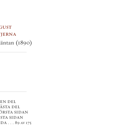
gust
tjerna
 väntan
(1890)
 en del
nästa del
första sidan
ista sidan
da . . .
89 av 175