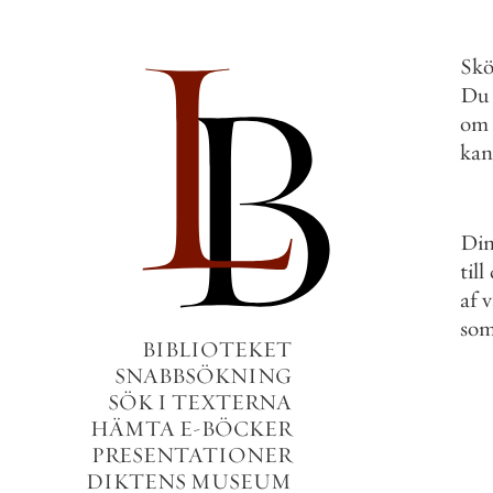
Skö
Du
om
kan
Di
till
af
v
so
BIBLIOTEKET
SNABBSÖKNING
SÖK I TEXTERNA
HÄMTA E-BÖCKER
PRESENTATIONER
DIKTENS MUSEUM