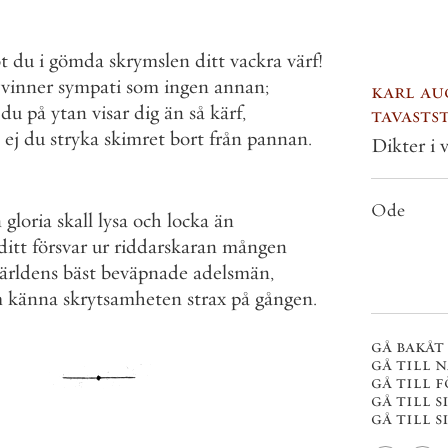
t
du
i
gömda
skrymslen
ditt
vackra
värf
!
vinner
sympati
som
ingen
annan
;
karl au
du
på
ytan
visar
dig
än
så
kärf
,
tavasts
ej
du
stryka
skimret
bort
från
pannan
.
Dikter i
Ode
n
gloria
skall
lysa
och
locka
än
ditt
försvar
ur
riddarskaran
mången
ärldens
bäst
beväpnade
adelsmän
,
m
känna
skrytsamheten
strax
på
gången
.
gå bakåt
gå till 
gå till 
gå till s
gå till si