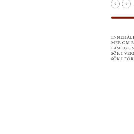
innehål
mer om 
läsfokus
sök i ver
sök i fö