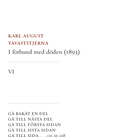
karl august
tavaststjerna
I förbund med döden
(1893)
VI
gå bakåt en del
gå till nästa del
gå till första sidan
gå till sista sidan
gå till sida . . .
131 av 238