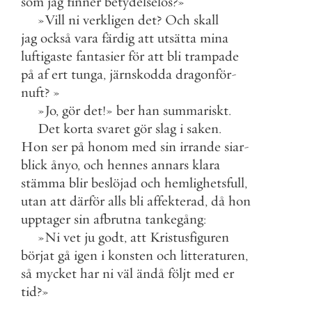
som
jag
finner
betydelselös
?
»
»
Vill
ni
verkligen
det
?
Och
skall
jag
också
vara
färdig
att
utsätta
mina
luftigaste
fantasier
för
att
bli
trampade
på
af
ert
tunga
,
järnskodda
dragonför
-
nuft
?
»
»
Jo
,
gör
det
!
»
ber
han
summariskt
.
Det
korta
svaret
gör
slag
i
saken
.
Hon
ser
på
honom
med
sin
irrande
siar
-
blick
ånyo
,
och
hennes
annars
klara
stämma
blir
beslöjad
och
hemlighetsfull
,
utan
att
därför
alls
bli
affekterad
,
då
hon
upptager
sin
afbrutna
tankegång
:
»
Ni
vet
ju
godt
,
att
Kristusfiguren
börjat
gå
igen
i
konsten
och
litteraturen
,
så
mycket
har
ni
väl
ändå
följt
med
er
tid
?
»