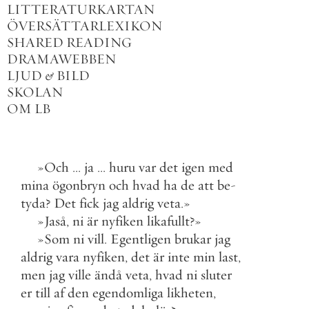
LITTERATURKARTAN
ÖVERSÄTTARLEXIKON
SHARED READING
DRAMAWEBBEN
LJUD
&
BILD
SKOLAN
OM LB
»
Och
.
.
.
ja
.
.
.
huru
var
det
igen
med
mina
ögonbryn
och
hvad
ha
de
att
be
-
tyda
?
Det
fick
jag
aldrig
veta
.
»
»
Jaså
,
ni
är
nyfiken
likafullt
?
»
»
Som
ni
vill
.
Egentligen
brukar
jag
aldrig
vara
nyfiken
,
det
är
inte
min
last
,
men
jag
ville
ändå
veta
,
hvad
ni
sluter
er
till
af
den
egendomliga
likheten
,