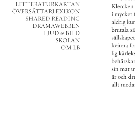
LITTERATURKARTAN
Klercken
ÖVERSÄTTARLEXIKON
i
mycket
SHARED READING
aldrig
ku
DRAMAWEBBEN
brutala
sä
LJUD
&
BILD
sällskapet
SKOLAN
kvinna
fö
OM LB
lig
kärlek
behärska
sin
mat
u
är
och
dr
allt
meda