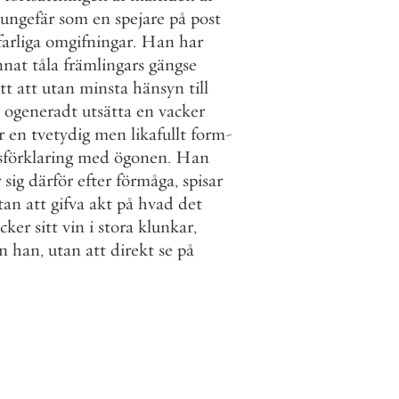
ungefär
som
en
spejare
på
post
farliga
omgifningar
.
Han
har
nnat
tåla
främlingars
gängse
tt
att
utan
minsta
hänsyn
till
ogeneradt
utsätta
en
vacker
r
en
tvetydig
men
likafullt
form
-
sförklaring
med
ögonen
.
Han
r
sig
därför
efter
förmåga
,
spisar
tan
att
gifva
akt
på
hvad
det
icker
sitt
vin
i
stora
klunkar
,
n
han
,
utan
att
direkt
se
på