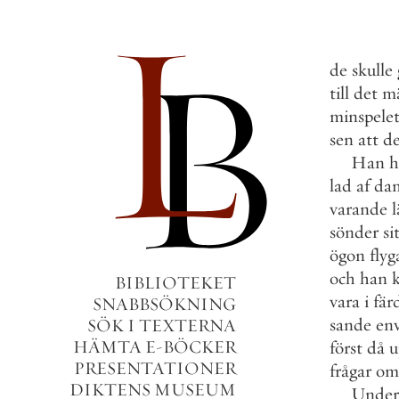
de
skulle
till
det
mä
minspele
sen
att
d
Han
h
lad
af
da
varande
l
sönder
si
ögon
flyg
och
han
BIBLIOTEKET
vara
i
fär
SNABBSÖKNING
sande
env
SÖK I TEXTERNA
HÄMTA E-BÖCKER
först
då
u
PRESENTATIONER
frågar
om
DIKTENS MUSEUM
Under