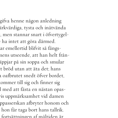
gifva
henne
någon
anledning
rkvärdiga
,
tysta
och
inåtvända
t
,
men
stannar
snart
i
öfvertygel
-
e
ha
intet
att
göra
därmed
.
ar
emellertid
blifvit
så
fängs
-
mens
utseende
,
att
han
helt
från
-
äppjar
på
sin
soppa
och
smular
tt
bröd
utan
att
äta
det
;
hans
a
oafbrutet
snedt
öfver
bordet
,
kommer
till
sig
och
finner
sig
d
med
att
fästa
en
nästan
opas
-
is
uppmärksamhet
vid
damen
ppasserskan
afbryter
honom
och
hon
får
taga
bort
hans
tallrik
.
fortsättningen
af
måltiden
är