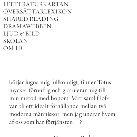
LITTERATURKARTAN
ÖVERSÄTTARLEXIKON
SHARED READING
DRAMAWEBBEN
LJUD
&
BILD
SKOLAN
OM LB
börjar
lugna
mig
fullkomligt
,
finner
Totus
mycket
förnuftig
och
gratulerar
mig
till
min
metod
med
honom
.
Vårt
samlif
lof
-
var
bli
ett
idealt
förhållande
mellan
två
moderna
människor
,
men
jag
undrar
hvem
af
oss
som
har
förtjänsten
—
?