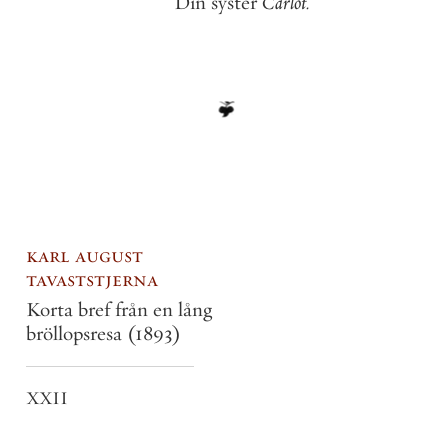
Din
syster
Carlot
.
karl august
tavaststjerna
Korta bref från en lång
bröllopsresa
(1893)
XXII