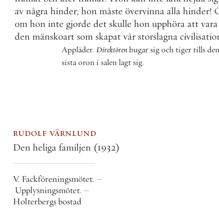
av
några
hinder
;
hon
måste
övervinna
alla
hinder
!
om
hon
inte
gjorde
det
skulle
hon
upphöra
att
vara
den
mänskoart
som
skapat
vår
storslagna
civilisatio
Applåder
.
Direktören
bugar
sig
och
tiger
tills
de
sista
oron
i
salen
lagt
sig
.
rudolf värnlund
Den heliga familjen
(1932)
V. Fackföreningsmötet. –
Upplysningsmötet. –
Holterbergs bostad