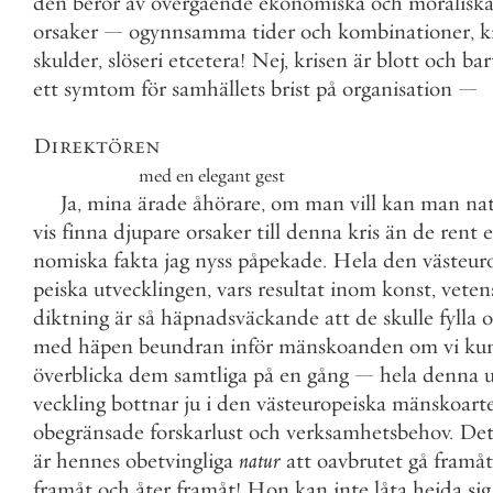
den
beror
av
övergående
ekonomiska
och
moralisk
orsaker
—
ogynnsamma
tider
och
kombinationer
,
k
skulder
,
slöseri
etcetera
!
Nej
,
krisen
är
blott
och
bar
ett
symtom
för
samhällets
brist
på
organisation
—
Direktören
med
en
elegant
gest
Ja
,
mina
ärade
åhörare
,
om
man
vill
kan
man
nat
vis
finna
djupare
orsaker
till
denna
kris
än
de
rent
nomiska
fakta
jag
nyss
påpekade
.
Hela
den
västeur
peiska
utvecklingen
,
vars
resultat
inom
konst
,
veten
diktning
är
så
häpnadsväckande
att
de
skulle
fylla
o
med
häpen
beundran
inför
mänskoanden
om
vi
ku
överblicka
dem
samtliga
på
en
gång
—
hela
denna
veckling
bottnar
ju
i
den
västeuropeiska
mänskoart
obegränsade
forskarlust
och
verksamhetsbehov
.
De
är
hennes
obetvingliga
natur
att
oavbrutet
gå
framåt
framåt
och
åter
framåt
!
Hon
kan
inte
låta
hejda
sig