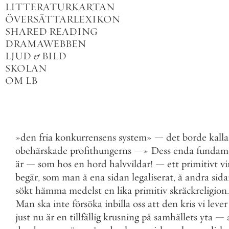
LITTERATURKARTAN
ÖVERSÄTTARLEXIKON
SHARED READING
DRAMAWEBBEN
LJUD
&
BILD
SKOLAN
OM LB
»
den
fria
konkurrensens
system
»
—
det
borde
kalla
obehärskade
profithungerns
—
»
Dess
enda
fundam
är
—
som
hos
en
hord
halvvildar
!
—
ett
primitivt
vi
begär
,
som
man
å
ena
sidan
legaliserat
,
å
andra
sid
sökt
hämma
medelst
en
lika
primitiv
skräckreligion
.
Man
ska
inte
försöka
inbilla
oss
att
den
kris
vi
lever
just
nu
är
en
tillfällig
krusning
på
samhällets
yta
—