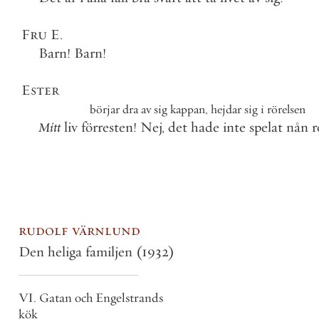
Fru
E
.
Barn
!
Barn
!
Ester
börjar
dra
av
sig
kappan
,
hejdar
sig
i
rörelsen
Mitt
liv
förresten
!
Nej
,
det
hade
inte
spelat
nån
r
rudolf värnlund
Den heliga familjen
(1932)
VI. Gatan och Engelstrands
kök