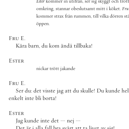
Ester
kommer
in
utifrån
,
ser
sig
skyggt
och
tröt
omkring
,
stannar
obeslutsamt
mitt
i
köket
.
Fru
kommer
strax
från
rummen
,
till
vilka
dörren
st
öppen
.
Fru
E
.
Kära
barn
,
du
kom
ändå
tillbaka
!
Ester
nickar
trött
jakande
Fru
E
.
Ser
du
:
det
visste
jag
att
du
skulle
!
Du
kunde
hel
enkelt
inte
bli
borta
!
Ester
Jag
kunde
inte
det
—
nej
—
Det
är
i
alla
fall
bra
svårt
att
ta
livet
av
sig
!