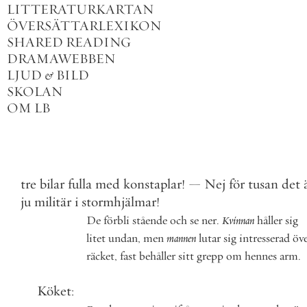
LITTERATURKARTAN
ÖVERSÄTTARLEXIKON
SHARED READING
DRAMAWEBBEN
LJUD
&
BILD
SKOLAN
OM LB
tre
bilar
fulla
med
konstaplar
!
—
Nej
för
tusan
det
ju
militär
i
stormhjälmar
!
De
förbli
stående
och
se
ner
.
Kvinnan
håller
sig
litet
undan
,
men
mannen
lutar
sig
intresserad
öv
räcket
,
fast
behåller
sitt
grepp
om
hennes
arm
.
Köket
: