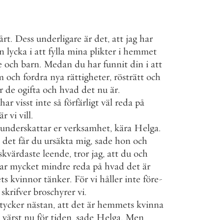
årt
.
Dess
underligare
är
det
,
att
jag
har
n
lycka
i
att
fylla
mina
plikter
i
hemmet
e
och
barn
.
Medan
du
har
funnit
din
i
att
m
och
fordra
nya
rättigheter
,
rösträtt
och
r
de
ogifta
och
hvad
det
nu
är
.
har
visst
inte
så
förfärligt
väl
reda
på
är
vi
vill
.
underskattar
er
verksamhet
,
kära
Helga
.
det
får
du
ursäkta
mig
,
sade
hon
och
skvärdaste
leende
,
tror
jag
,
att
du
och
ar
mycket
mindre
reda
på
hvad
det
är
ts
kvinnor
tänker
.
För
vi
håller
inte
före
-
skrifver
broschyrer
vi
.
tycker
nästan
,
att
det
är
hemmets
kvinna
värst
nu
för
tiden
,
sade
Helga
.
Men