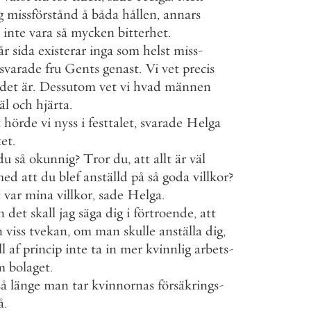
g
missförstånd
å
båda
hållen
,
annars
inte
vara
så
mycken
bitterhet
.
år
sida
existerar
inga
som
helst
miss
-
svarade
fru
Gents
genast
.
Vi
vet
precis
det
är
.
Dessutom
vet
vi
hvad
männen
äl
och
hjärta
.
t
hörde
vi
nyss
i
festtalet
,
svarade
Helga
tet
.
du
så
okunnig
?
Tror
du
,
att
allt
är
väl
med
att
du
blef
anställd
på
så
goda
villkor
?
t
var
mina
villkor
,
sade
Helga
.
n
det
skall
jag
säga
dig
i
förtroende
,
att
n
viss
tvekan
,
om
man
skulle
anställa
dig
,
ll
af
princip
inte
ta
in
mer
kvinnlig
arbets
-
m
bolaget
.
så
länge
man
tar
kvinnornas
försäkrings
-
å
.