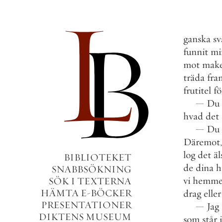
ganska
sv
funnit
mi
mot
mak
träda
fra
frutitel
fö
—
Du
hvad
det
—
Du
Däremot
,
log
det
äl
BIBLIOTEKET
de
dina
h
SNABBSÖKNING
vi
hemme
SÖK I TEXTERNA
HÄMTA E-BÖCKER
drag
eller
PRESENTATIONER
—
Jag
DIKTENS MUSEUM
som
står
i