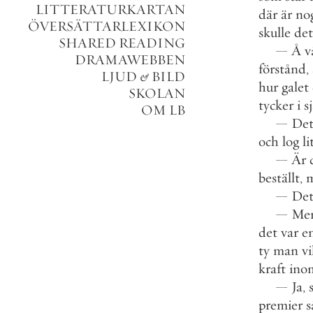
LITTERATURKARTAN
där
är
no
ÖVERSÄTTARLEXIKON
skulle
det
SHARED READING
—
Å
v
DRAMAWEBBEN
förstånd
,
LJUD
&
BILD
hur
galet
SKOLAN
tycker
i
sj
OM LB
—
De
och
log
li
—
Är
beställt
,
—
De
—
Me
det
var
e
ty
man
vi
kraft
ino
—
Ja
,
premier
s