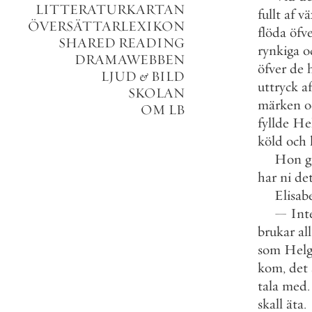
LITTERATURKARTAN
fullt
af
vä
ÖVERSÄTTARLEXIKON
flöda
öfv
SHARED READING
rynkiga
o
DRAMAWEBBEN
öfver
de
LJUD
&
BILD
uttryck
af
SKOLAN
märken
o
OM LB
fyllde
He
köld
och
Hon
g
har
ni
de
Elisab
—
Int
brukar
al
som
Helg
kom
,
det
tala
med
.
skall
äta
.