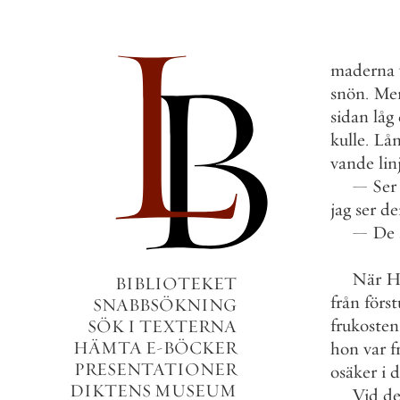
maderna
snön
.
Me
sidan
låg
kulle
.
Lån
vande
lin
—
Ser
jag
ser
d
—
De
När
H
BIBLIOTEKET
från
förs
SNABBSÖKNING
frukosten
SÖK I TEXTERNA
HÄMTA E-BÖCKER
hon
var
f
PRESENTATIONER
osäker
i
d
DIKTENS MUSEUM
Vid
de