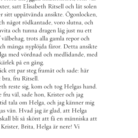
xter
,
satt
Elisabeth
Ritsell
och
lät
solen
er
sitt
uppåtvända
ansikte
.
Ögonlocken
,
ch
något
rödkantade
,
voro
slutna
,
och
hvita
och
tunna
dragen
låg
just
nu
ett
välbehag
,
trots
alla
gamla
repor
och
ch
många
nyplöjda
fåror
.
Detta
ansikte
lga
med
vördnad
och
medlidande
,
med
kärlek
på
en
gång
.
ick
ett
par
steg
framåt
och
sade
:
här
t
bra
,
fru
Ritsell
.
eth
reste
sig
,
kom
och
tog
Helgas
hand
.
e
fru
väl
,
sade
hon
,
Krister
och
jag
ltid
tala
om
Helga
,
och
jag
känner
mig
as
vän
.
Hvad
jag
är
glad
,
att
Helga
skall
bli
så
skönt
att
få
en
människa
att
Krister
,
Brita
,
Helga
är
nere
!
Vi