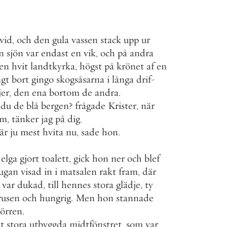
vid
,
och
den
gula
vassen
stack
upp
ur
n
sjön
var
endast
en
vik
,
och
på
andra
en
hvit
landtkyrka
,
högst
på
krönet
af
en
gt
bort
gingo
skogsåsarna
i
långa
drif
-
jer
,
den
ena
bortom
de
andra
.
du
de
blå
bergen
?
frågade
Krister
,
när
em
,
tänker
jag
på
dig
.
är
ju
mest
hvita
nu
,
sade
hon
.
elga
gjort
toalett
,
gick
hon
ner
och
blef
tugan
visad
in
i
matsalen
rakt
fram
,
där
var
dukad
,
till
hennes
stora
glädje
,
ty
rusen
och
hungrig
.
Men
hon
stannade
örren
.
t
stora
utbyggda
midtfönstret
,
som
var