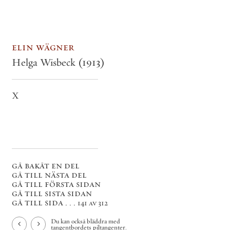
elin wägner
Helga Wisbeck
(1913)
X
gå bakåt en del
gå till nästa del
gå till första sidan
gå till sista sidan
gå till sida . . .
141 av 312
Du kan också bläddra med
tangentbordets piltangenter.