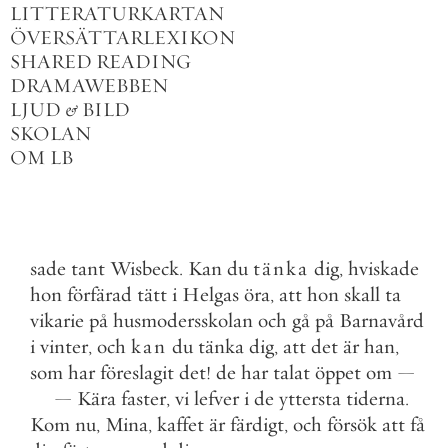
LITTERATURKARTAN
ÖVERSÄTTARLEXIKON
SHARED READING
DRAMAWEBBEN
LJUD
&
BILD
SKOLAN
OM LB
sade
tant
Wisbeck
.
Kan
du
tänka
dig
,
hviskade
hon
förfärad
tätt
i
Helgas
öra
,
att
hon
skall
ta
vikarie
på
husmodersskolan
och
gå
på
Barnavård
i
vinter
,
och
kan
du
tänka
dig
,
att
det
är
han
,
som
har
föreslagit
det
!
de
har
talat
öppet
om
—
—
Kära
faster
,
vi
lefver
i
de
yttersta
tiderna
.
Kom
nu
,
Mina
,
kaffet
är
färdigt
,
och
försök
att
få