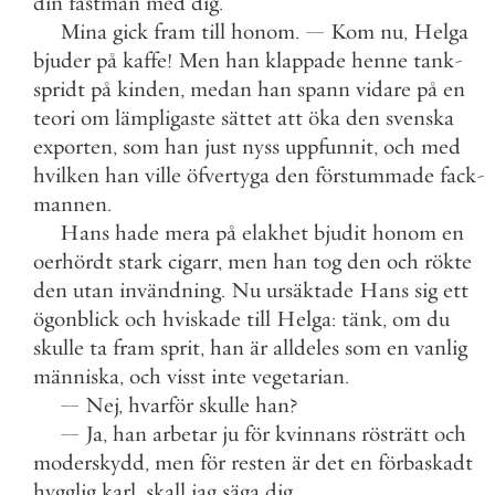
din
fästman
med
dig
.
Mina
gick
fram
till
honom
.
—
Kom
nu
,
Helga
bjuder
på
kaffe
!
Men
han
klappade
henne
tank
-
spridt
på
kinden
,
medan
han
spann
vidare
på
en
teori
om
lämpligaste
sättet
att
öka
den
svenska
exporten
,
som
han
just
nyss
uppfunnit
,
och
med
hvilken
han
ville
öfvertyga
den
förstummade
fack
-
mannen
.
Hans
hade
mera
på
elakhet
bjudit
honom
en
oerhördt
stark
cigarr
,
men
han
tog
den
och
rökte
den
utan
invändning
.
Nu
ursäktade
Hans
sig
ett
ögonblick
och
hviskade
till
Helga
:
tänk
,
om
du
skulle
ta
fram
sprit
,
han
är
alldeles
som
en
vanlig
människa
,
och
visst
inte
vegetarian
.
—
Nej
,
hvarför
skulle
han
?
—
Ja
,
han
arbetar
ju
för
kvinnans
rösträtt
och
moderskydd
,
men
för
resten
är
det
en
förbaskadt
hygglig
karl
,
skall
jag
säga
dig
.