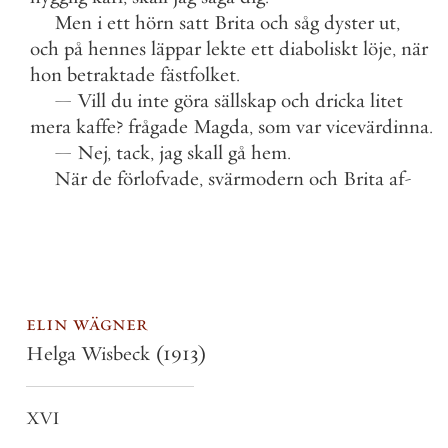
Men
i
ett
hörn
satt
Brita
och
såg
dyster
ut
,
och
på
hennes
läppar
lekte
ett
diaboliskt
löje
,
när
hon
betraktade
fästfolket
.
—
Vill
du
inte
göra
sällskap
och
dricka
litet
mera
kaffe
?
frågade
Magda
,
som
var
vicevärdinna
.
—
Nej
,
tack
,
jag
skall
gå
hem
.
När
de
förlofvade
,
svärmodern
och
Brita
af
-
elin wägner
Helga Wisbeck
(1913)
XVI